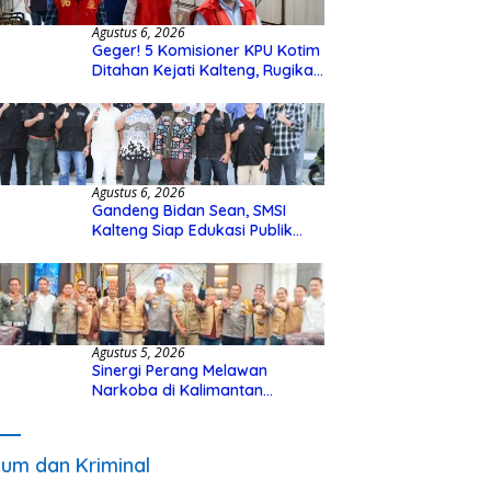
Agustus 6, 2026
Geger! 5 Komisioner KPU Kotim
Ditahan Kejati Kalteng, Rugikan
Negara Rp10 Miliar dari Dana
Hibah Rp40 Miliar
Agustus 6, 2026
Gandeng Bidan Sean, SMSI
Kalteng Siap Edukasi Publik
Soal Peran Strategis DPD RI
Agustus 5, 2026
Sinergi Perang Melawan
Narkoba di Kalimantan
Tengah, GDAN dan Kapolda
Kalteng Siapkan Deklarasi
Akbar
um dan Kriminal