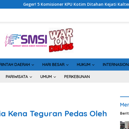
r KPU Kotim Ditahan Kejati Kalteng, Rugikan Negara Rp10 Miliar
RINTAH DAERAH
HARI BESAR
HUKUM
INTERNASION
PARIWISATA
UMUM
PERKEBUNAN
Men
lia Kena Teguran Pedas Oleh
Beri