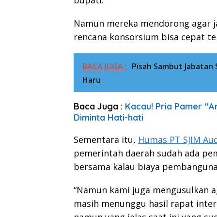
bupati.
Namun mereka mendorong agar jal
rencana konsorsium bisa cepat ter
BACA JUGA :
Pisah Sambut Jabatan
Haru
Baca Juga :
Kacau! Pria Pamer “An
Diminta Hati-hati
Sementara itu,
Humas PT SJIM Aud
pemerintah daerah sudah ada pem
bersama kalau biaya pembangunan 
“Namun kami juga mengusulkan aga
masih menunggu hasil rapat inter