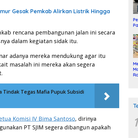
mur Gesak Pemkab Alirkan Listrik Hingga
Pe
Pa
mkab rencana pembangunan jalan ini secara
snya dalam kegiatan sidak itu.
enar adanya mereka mendukung agar itu
kait masalah ini mereka akan segera
Me
Mo
.
Ra
ke
ta Tindak Tegas Mafia Pupuk Subsidi
T
1
etua Komisi IV Bima Santoso
, dirinya
igunakan PT SJIM segera dibangun apakah