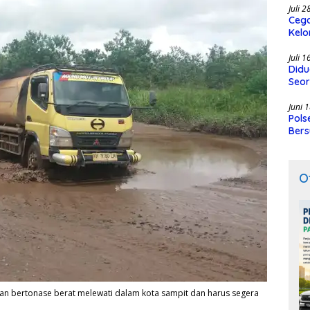
Juli 
Cega
Kelo
SMK
Juli 
Didu
Seor
Juni 
Pols
Bers
O
kutan bertonase berat melewati dalam kota sampit dan harus segera