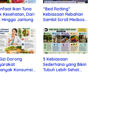
nfaat Ikan Tuna
“Bed Rotting”
k Kesehatan, Dari
Kebiasaan Rebahan
 Hingga Jantung
Sambil Scroll Medsos
yang Ternyata Tanda
Depresi
 Gizi Dorong
5 Kebiasaan
yarakat
Sederhana yang Bikin
banyak Konsumsi
Tubuh Lebih Sehat
nan Utuh untuk
Tanpa Ribet
a Kesehatan