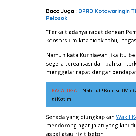
Baca Juga :
DPRD Kotawaringin Ti
Pelosok
“Terkait adanya rapat dengan Pe
konsorsium kita tidak tahu,” tega
Namun kata Kurniawan jika itu b
segera terealisasi dan bahkan ter
menggelar rapat dengar pendapat
BACA JUGA :
Nah Loh! Komisi II Min
di Kotim
Senada yang diungkapkan
Wakil K
mendorong agar jalan yang kini d
aspal atau rigit beton.