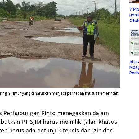
7 Ma
untu
Otak
Ahli
Mas
Per
Maka
Jag
aringin Timur yang diharuskan menjadi perhatian khusus Pemerintah
as Perhubungan Rinto menegaskan dalam
utkan PT SJIM harus memiliki jalan khusus,
en harus ada petunjuk teknis dan izin dari