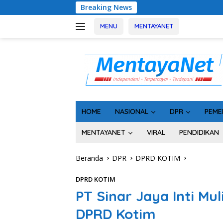
Langsung
Breaking News
Geger! 5 Komisione
ke
konten
MENU
MENTAYANET
HOME
NASIONAL
DPR
PEME
MENTAYANET
VIRAL
PENDIDIKAN
Beranda
DPR
DPRD KOTIM
DPRD KOTIM
PT Sinar Jaya Inti Mu
DPRD Kotim