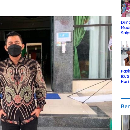
Dim
Mad
Saip
Reli
Anak
Pasl
Ikut
Hari
Urut
Pen
Ber