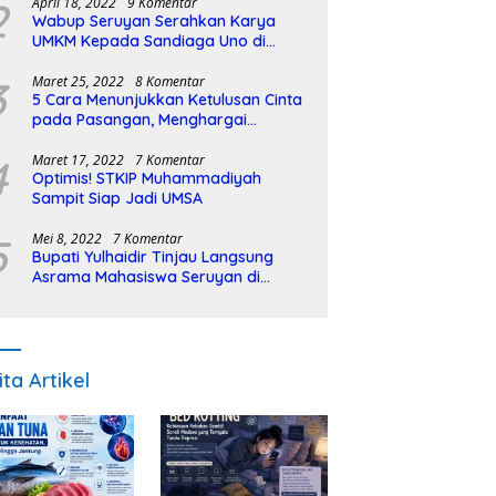
2
April 18, 2022
9 Komentar
Wabup Seruyan Serahkan Karya
UMKM Kepada Sandiaga Uno di
Istiqlal Halal Expo
3
Maret 25, 2022
8 Komentar
5 Cara Menunjukkan Ketulusan Cinta
pada Pasangan, Menghargai
Sepenuh Hati
4
Maret 17, 2022
7 Komentar
Optimis! STKIP Muhammadiyah
Sampit Siap Jadi UMSA
5
Mei 8, 2022
7 Komentar
Bupati Yulhaidir Tinjau Langsung
Asrama Mahasiswa Seruyan di
Banjarmasin
ita Artikel