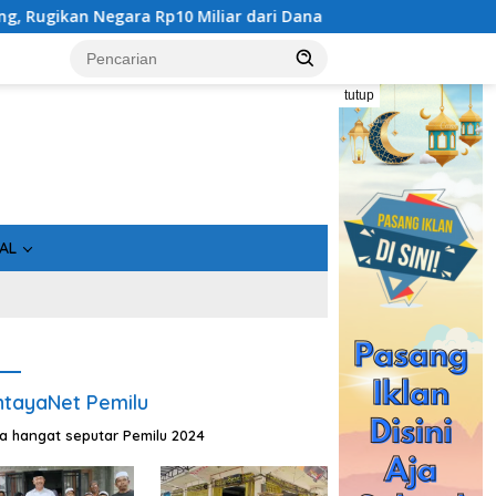
 dari Dana Hibah Rp40 Miliar
Gandeng Bidan Sean, SMSI 
tutup
AL
tayaNet Pemilu
ta hangat seputar Pemilu 2024