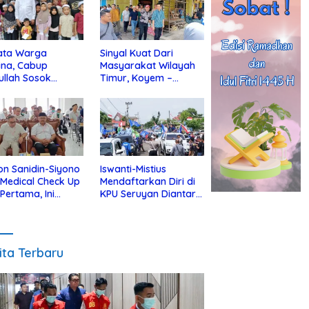
ata Warga
Sinyal Kuat Dari
ina, Cabup
Masyarakat Wilayah
ullah Sosok
Timur, Koyem –
jius Dekat Dengan
Supian Hadi Blusukan
 Yatim
di Kotim
on Sanidin-Siyono
Iswanti-Mistius
i Medical Check Up
Mendaftarkan Diri di
 Pertama, Ini
KPU Seruyan Diantar
an
Diiringi Ribuan
gecekannya
Pendukung
ita Terbaru