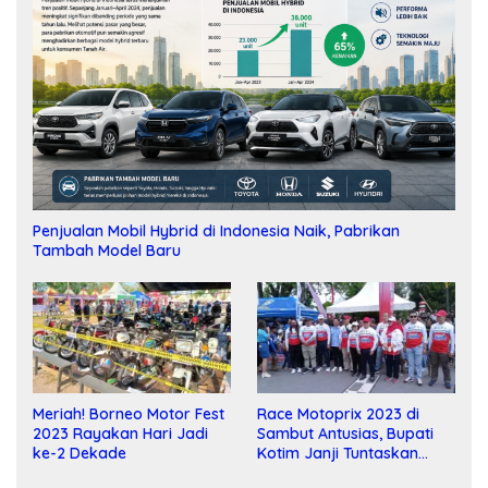
Penjualan Mobil Hybrid di Indonesia Naik, Pabrikan
Tambah Model Baru
Meriah! Borneo Motor Fest
Race Motoprix 2023 di
2023 Rayakan Hari Jadi
Sambut Antusias, Bupati
ke-2 Dekade
Kotim Janji Tuntaskan
Pembangunan Sirkuit