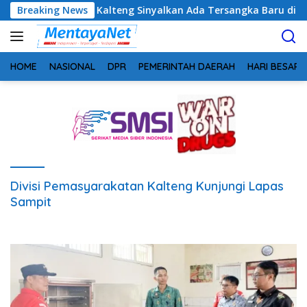
Langsung
tim, Kejati Kalteng Sinyalkan Ada Tersangka Baru di Kasus Hib
Breaking News
ke
konten
HOME
NASIONAL
DPR
PEMERINTAH DAERAH
HARI BESAR
Divisi Pemasyarakatan Kalteng Kunjungi Lapas
Sampit