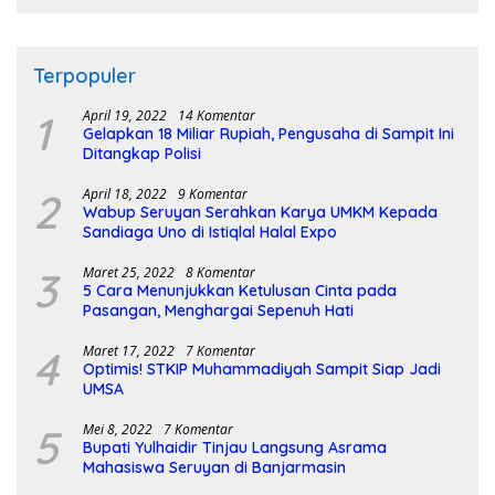
Terpopuler
1
April 19, 2022
14 Komentar
Gelapkan 18 Miliar Rupiah, Pengusaha di Sampit Ini
Ditangkap Polisi
2
April 18, 2022
9 Komentar
Wabup Seruyan Serahkan Karya UMKM Kepada
Sandiaga Uno di Istiqlal Halal Expo
3
Maret 25, 2022
8 Komentar
5 Cara Menunjukkan Ketulusan Cinta pada
Pasangan, Menghargai Sepenuh Hati
4
Maret 17, 2022
7 Komentar
Optimis! STKIP Muhammadiyah Sampit Siap Jadi
UMSA
5
Mei 8, 2022
7 Komentar
Bupati Yulhaidir Tinjau Langsung Asrama
Mahasiswa Seruyan di Banjarmasin