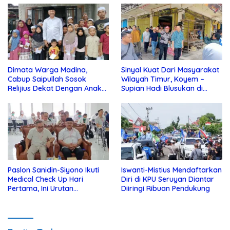
Dimata Warga Madina,
Sinyal Kuat Dari Masyarakat
Cabup Saipullah Sosok
Wilayah Timur, Koyem –
Relijius Dekat Dengan Anak
Supian Hadi Blusukan di
Yatim
Kotim
Paslon Sanidin-Siyono Ikuti
Iswanti-Mistius Mendaftarkan
Medical Check Up Hari
Diri di KPU Seruyan Diantar
Pertama, Ini Urutan
Diiringi Ribuan Pendukung
Pengecekannya