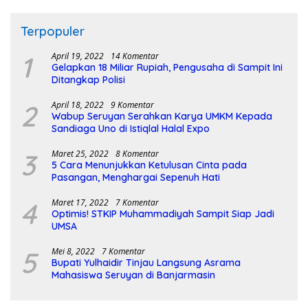
Terpopuler
1
April 19, 2022
14 Komentar
Gelapkan 18 Miliar Rupiah, Pengusaha di Sampit Ini
Ditangkap Polisi
2
April 18, 2022
9 Komentar
Wabup Seruyan Serahkan Karya UMKM Kepada
Sandiaga Uno di Istiqlal Halal Expo
3
Maret 25, 2022
8 Komentar
5 Cara Menunjukkan Ketulusan Cinta pada
Pasangan, Menghargai Sepenuh Hati
4
Maret 17, 2022
7 Komentar
Optimis! STKIP Muhammadiyah Sampit Siap Jadi
UMSA
5
Mei 8, 2022
7 Komentar
Bupati Yulhaidir Tinjau Langsung Asrama
Mahasiswa Seruyan di Banjarmasin