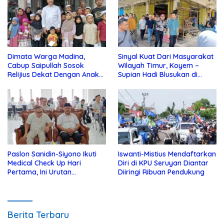
Dimata Warga Madina,
Sinyal Kuat Dari Masyarakat
Cabup Saipullah Sosok
Wilayah Timur, Koyem –
Relijius Dekat Dengan Anak
Supian Hadi Blusukan di
Yatim
Kotim
Paslon Sanidin-Siyono Ikuti
Iswanti-Mistius Mendaftarkan
Medical Check Up Hari
Diri di KPU Seruyan Diantar
Pertama, Ini Urutan
Diiringi Ribuan Pendukung
Pengecekannya
Berita Terbaru