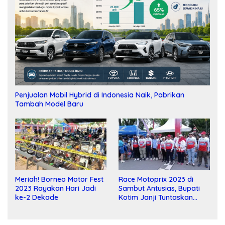
Penjualan Mobil Hybrid di Indonesia Naik, Pabrikan
Tambah Model Baru
Meriah! Borneo Motor Fest
Race Motoprix 2023 di
2023 Rayakan Hari Jadi
Sambut Antusias, Bupati
ke-2 Dekade
Kotim Janji Tuntaskan
Pembangunan Sirkuit