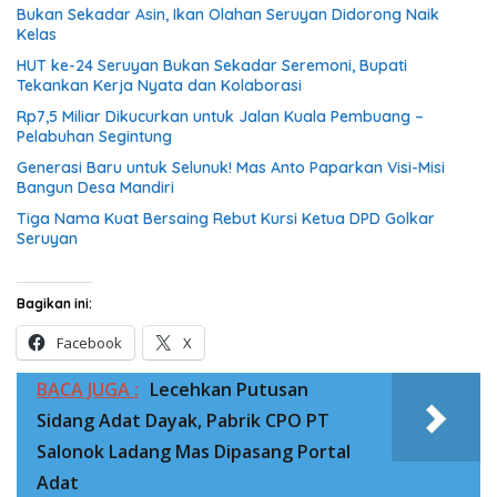
Bukan Sekadar Asin, Ikan Olahan Seruyan Didorong Naik
Kelas
HUT ke-24 Seruyan Bukan Sekadar Seremoni, Bupati
Tekankan Kerja Nyata dan Kolaborasi
Rp7,5 Miliar Dikucurkan untuk Jalan Kuala Pembuang –
Pelabuhan Segintung
Generasi Baru untuk Selunuk! Mas Anto Paparkan Visi-Misi
Bangun Desa Mandiri
Tiga Nama Kuat Bersaing Rebut Kursi Ketua DPD Golkar
Seruyan
Bagikan ini:
Facebook
X
BACA JUGA :
Lecehkan Putusan
Sidang Adat Dayak, Pabrik CPO PT
Salonok Ladang Mas Dipasang Portal
Adat