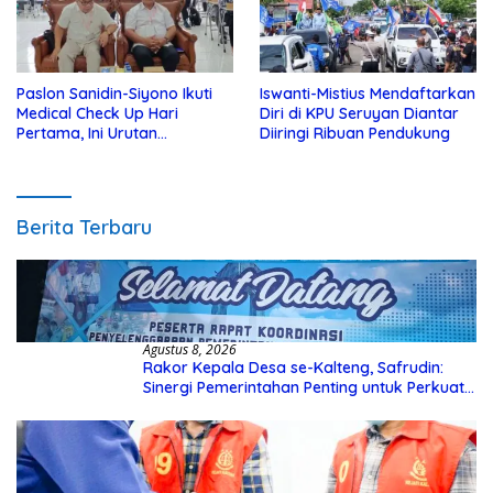
Paslon Sanidin-Siyono Ikuti
Iswanti-Mistius Mendaftarkan
Medical Check Up Hari
Diri di KPU Seruyan Diantar
Pertama, Ini Urutan
Diiringi Ribuan Pendukung
Pengecekannya
Berita Terbaru
Agustus 8, 2026
Rakor Kepala Desa se-Kalteng, Safrudin:
Sinergi Pemerintahan Penting untuk Perkuat
Pembangunan Desa