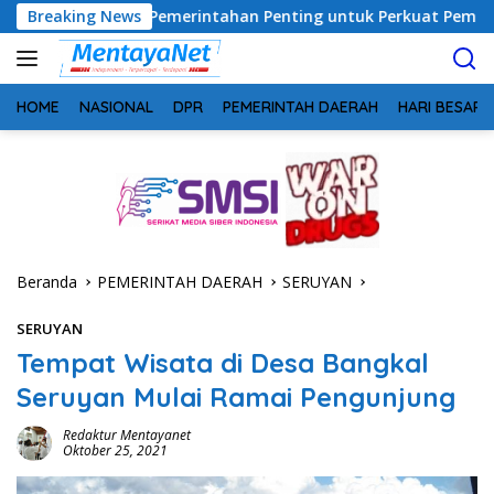
Langsung
rgi Pemerintahan Penting untuk Perkuat Pembangunan Desa
Breaking News
ke
konten
HOME
NASIONAL
DPR
PEMERINTAH DAERAH
HARI BESAR
Beranda
PEMERINTAH DAERAH
SERUYAN
SERUYAN
Tempat Wisata di Desa Bangkal
Seruyan Mulai Ramai Pengunjung
Redaktur Mentayanet
Oktober 25, 2021