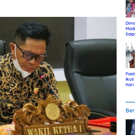
Dim
Mad
Saip
Reli
Anak
Pasl
Ikut
Hari
Urut
Pen
Ber