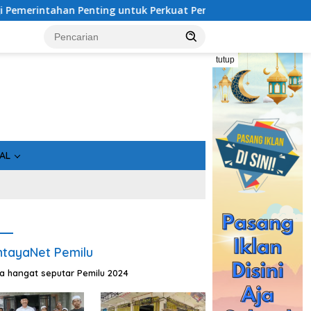
k Perkuat Pembangunan Desa
Usai Tahan 5 Komisioner K
tutup
AL
tayaNet Pemilu
ta hangat seputar Pemilu 2024