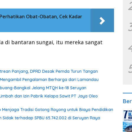
 Perhatikan Obat-Obatan, Cek Kadar
a di bantaran sungai, itu mereka sangat
Antrean Panjang, DPRD Desak Pemda Turun Tangan
an Mengambil Pengalaman Berharga dari Lamandau
embuang-Bangkal Jelang MTQH ke-18 Seruyan
imbah dan Izin Pabrik Kelapa Sawit PT Jaya Oleo
Ber
 Menjaga Tradisi Gotong Royong untuk Biaya Pendidikan
n Sidak terhadap SPBU 65.742.002 di Seruyan Raya