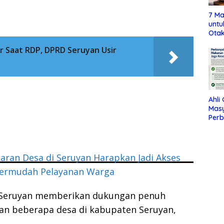
7 Ma
untu
Otak
 Saat RDP, DPRD Seruyan Usir
Ahli
Mas
Per
Maka
Jag
ran Desa di Seruyan Harapkan Jadi Akses
rmudah Pelayanan Warga
Seruyan memberikan dukungan penuh
n beberapa desa di kabupaten Seruyan,