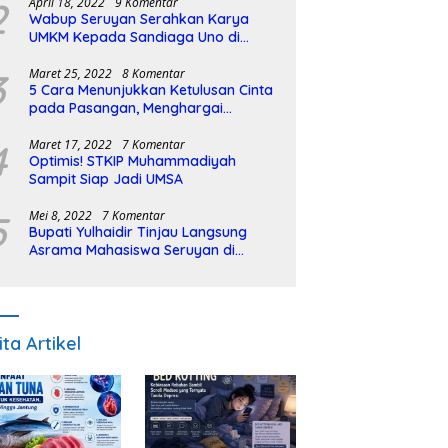
2
April 18, 2022
9 Komentar
Wabup Seruyan Serahkan Karya
UMKM Kepada Sandiaga Uno di
Istiqlal Halal Expo
3
Maret 25, 2022
8 Komentar
5 Cara Menunjukkan Ketulusan Cinta
pada Pasangan, Menghargai
Sepenuh Hati
4
Maret 17, 2022
7 Komentar
Optimis! STKIP Muhammadiyah
Sampit Siap Jadi UMSA
5
Mei 8, 2022
7 Komentar
Bupati Yulhaidir Tinjau Langsung
Asrama Mahasiswa Seruyan di
Banjarmasin
ita Artikel