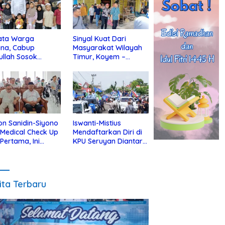
ata Warga
Sinyal Kuat Dari
ina, Cabup
Masyarakat Wilayah
ullah Sosok
Timur, Koyem –
jius Dekat Dengan
Supian Hadi Blusukan
 Yatim
di Kotim
on Sanidin-Siyono
Iswanti-Mistius
i Medical Check Up
Mendaftarkan Diri di
 Pertama, Ini
KPU Seruyan Diantar
an
Diiringi Ribuan
gecekannya
Pendukung
ita Terbaru