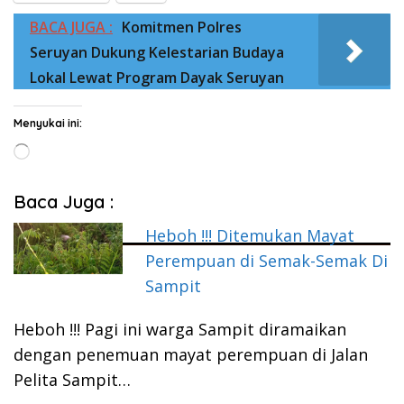
BACA JUGA :
Komitmen Polres
Seruyan Dukung Kelestarian Budaya
Lokal Lewat Program Dayak Seruyan
Menyukai ini:
Memuat...
Baca Juga :
Heboh !!! Ditemukan Mayat
Perempuan di Semak-Semak Di
Sampit
Heboh !!! Pagi ini warga Sampit diramaikan
dengan penemuan mayat perempuan di Jalan
Pelita Sampit…