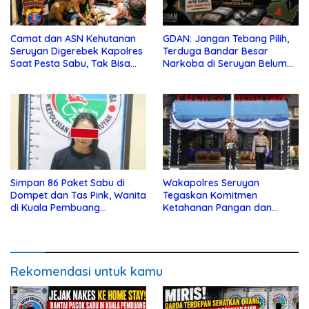
Camat dan ASN Kehutanan
GDAN: Jangan Tebang Pilih,
Seruyan Digerebek Kapolres
Terduga Bandar Besar
Saat Pesta Sabu, Tak Bisa
Narkoba di Seruyan Belum
Berkutik
Diringkus
Simpan 86 Paket Sabu di
Wakapolres Seruyan
Dompet dan Tas Pink, Wanita
Tegaskan Komitmen
di Kuala Pembuang
Ketahanan Pangan dan
Ditangkap Satresnarkoba
Disiplin Personel dalam Jam
Pimpinan Apel Pagi
Rekomendasi untuk kamu