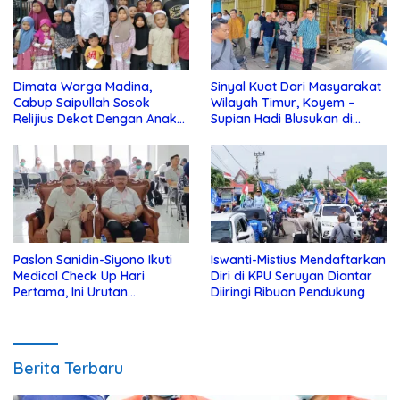
Dimata Warga Madina,
Sinyal Kuat Dari Masyarakat
Cabup Saipullah Sosok
Wilayah Timur, Koyem –
Relijius Dekat Dengan Anak
Supian Hadi Blusukan di
Yatim
Kotim
Paslon Sanidin-Siyono Ikuti
Iswanti-Mistius Mendaftarkan
Medical Check Up Hari
Diri di KPU Seruyan Diantar
Pertama, Ini Urutan
Diiringi Ribuan Pendukung
Pengecekannya
Berita Terbaru