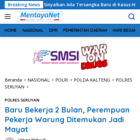
Langsung
ng Sinyalkan Ada Tersangka Baru di Kasus Hibah Rp40 Miliar
Breaking News
ke
konten
HOME
NASIONAL
DPR
PEMERINTAH DAERAH
HARI BESAR
Beranda
NASIONAL
POLRI
POLDA KALTENG
POLRES
SERUYAN
POLRES SERUYAN
Baru Bekerja 2 Bulan, Perempuan
Pekerja Warung Ditemukan Jadi
Mayat
Untung Wahyudi