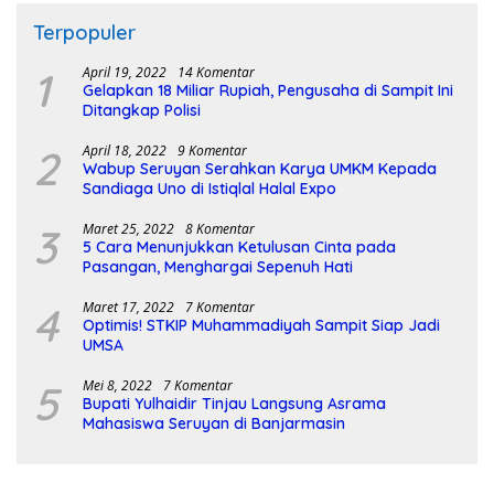
Terpopuler
1
April 19, 2022
14 Komentar
Gelapkan 18 Miliar Rupiah, Pengusaha di Sampit Ini
Ditangkap Polisi
2
April 18, 2022
9 Komentar
Wabup Seruyan Serahkan Karya UMKM Kepada
Sandiaga Uno di Istiqlal Halal Expo
3
Maret 25, 2022
8 Komentar
5 Cara Menunjukkan Ketulusan Cinta pada
Pasangan, Menghargai Sepenuh Hati
4
Maret 17, 2022
7 Komentar
Optimis! STKIP Muhammadiyah Sampit Siap Jadi
UMSA
5
Mei 8, 2022
7 Komentar
Bupati Yulhaidir Tinjau Langsung Asrama
Mahasiswa Seruyan di Banjarmasin