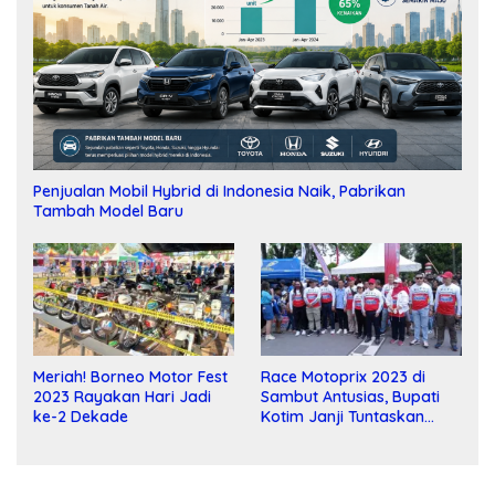
Penjualan Mobil Hybrid di Indonesia Naik, Pabrikan
Tambah Model Baru
Meriah! Borneo Motor Fest
Race Motoprix 2023 di
2023 Rayakan Hari Jadi
Sambut Antusias, Bupati
ke-2 Dekade
Kotim Janji Tuntaskan
Pembangunan Sirkuit