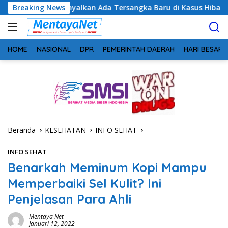
Langsung
inyalkan Ada Tersangka Baru di Kasus Hibah Rp40 Miliar
Breaking News
ke
konten
HOME
NASIONAL
DPR
PEMERINTAH DAERAH
HARI BESAR
Beranda
KESEHATAN
INFO SEHAT
INFO SEHAT
Benarkah Meminum Kopi Mampu
Memperbaiki Sel Kulit? Ini
Penjelasan Para Ahli
Mentaya Net
Januari 12, 2022