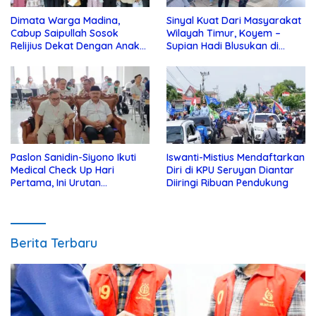
Dimata Warga Madina,
Sinyal Kuat Dari Masyarakat
Cabup Saipullah Sosok
Wilayah Timur, Koyem –
Relijius Dekat Dengan Anak
Supian Hadi Blusukan di
Yatim
Kotim
Paslon Sanidin-Siyono Ikuti
Iswanti-Mistius Mendaftarkan
Medical Check Up Hari
Diri di KPU Seruyan Diantar
Pertama, Ini Urutan
Diiringi Ribuan Pendukung
Pengecekannya
Berita Terbaru