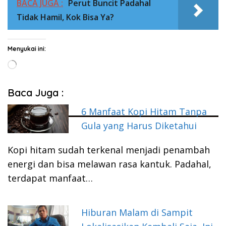
BACA JUGA :
Perut Buncit Padahal
Tidak Hamil, Kok Bisa Ya?
Menyukai ini:
Memuat...
Baca Juga :
6 Manfaat Kopi Hitam Tanpa
Gula yang Harus Diketahui
Kopi hitam sudah terkenal menjadi penambah
energi dan bisa melawan rasa kantuk. Padahal,
terdapat manfaat…
Hiburan Malam di Sampit