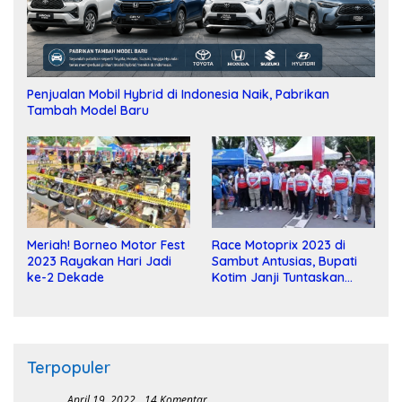
Penjualan Mobil Hybrid di Indonesia Naik, Pabrikan
Tambah Model Baru
Meriah! Borneo Motor Fest
Race Motoprix 2023 di
2023 Rayakan Hari Jadi
Sambut Antusias, Bupati
ke-2 Dekade
Kotim Janji Tuntaskan
Pembangunan Sirkuit
Terpopuler
April 19, 2022
14 Komentar