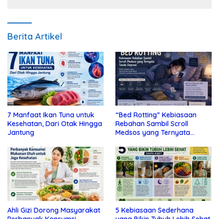
Berita Artikel
7 Manfaat Ikan Tuna untuk
“Bed Rotting” Kebiasaan
Kesehatan, Dari Otak Hingga
Rebahan Sambil Scroll
Jantung
Medsos yang Ternyata
Tanda Depresi
Ahli Gizi Dorong Masyarakat
5 Kebiasaan Sederhana
Perbanyak Konsumsi
yang Bikin Tubuh Lebih Sehat