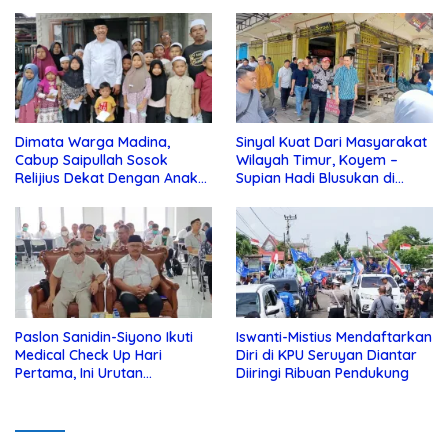
Dimata Warga Madina,
Sinyal Kuat Dari Masyarakat
Cabup Saipullah Sosok
Wilayah Timur, Koyem –
Relijius Dekat Dengan Anak
Supian Hadi Blusukan di
Yatim
Kotim
Paslon Sanidin-Siyono Ikuti
Iswanti-Mistius Mendaftarkan
Medical Check Up Hari
Diri di KPU Seruyan Diantar
Pertama, Ini Urutan
Diiringi Ribuan Pendukung
Pengecekannya