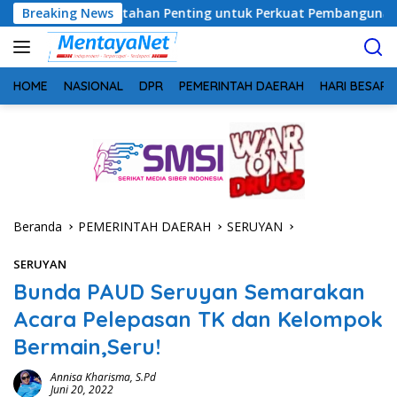
Langsung
emerintahan Penting untuk Perkuat Pembangunan Desa
Breaking News
U
ke
konten
HOME
NASIONAL
DPR
PEMERINTAH DAERAH
HARI BESAR
Beranda
PEMERINTAH DAERAH
SERUYAN
SERUYAN
Bunda PAUD Seruyan Semarakan
Acara Pelepasan TK dan Kelompok
Bermain,Seru!
Annisa Kharisma, S.Pd
Juni 20, 2022