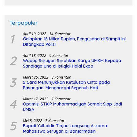
Terpopuler
1
April 19, 2022
14 Komentar
Gelapkan 18 Miliar Rupiah, Pengusaha di Sampit Ini
Ditangkap Polisi
2
April 18, 2022
9 Komentar
Wabup Seruyan Serahkan Karya UMKM Kepada
Sandiaga Uno di Istiqlal Halal Expo
3
Maret 25, 2022
8 Komentar
5 Cara Menunjukkan Ketulusan Cinta pada
Pasangan, Menghargai Sepenuh Hati
4
Maret 17, 2022
7 Komentar
Optimis! STKIP Muhammadiyah Sampit Siap Jadi
UMSA
5
Mei 8, 2022
7 Komentar
Bupati Yulhaidir Tinjau Langsung Asrama
Mahasiswa Seruyan di Banjarmasin