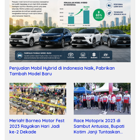
Penjualan Mobil Hybrid di Indonesia Naik, Pabrikan
Tambah Model Baru
Meriah! Borneo Motor Fest
Race Motoprix 2023 di
2023 Rayakan Hari Jadi
Sambut Antusias, Bupati
ke-2 Dekade
Kotim Janji Tuntaskan
Pembangunan Sirkuit