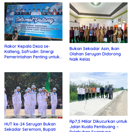
Rakor Kepala Desa se-
Bukan Sekadar Asin, Ikan
Kalteng, Safrudin: Sinergi
Olahan Seruyan Didorong
Pemerintahan Penting untuk
Naik Kelas
Perkuat Pembangunan Desa
Rp7,5 Miliar Dikucurkan untuk
HUT ke-24 Seruyan Bukan
Jalan Kuala Pembuang –
Sekadar Seremoni, Bupati