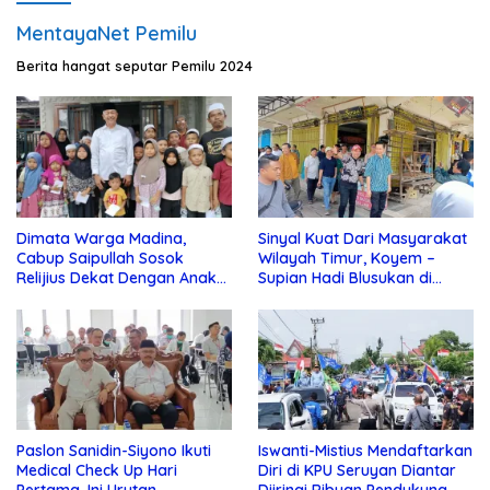
MentayaNet Pemilu
Berita hangat seputar Pemilu 2024
Dimata Warga Madina,
Sinyal Kuat Dari Masyarakat
Cabup Saipullah Sosok
Wilayah Timur, Koyem –
Relijius Dekat Dengan Anak
Supian Hadi Blusukan di
Yatim
Kotim
Paslon Sanidin-Siyono Ikuti
Iswanti-Mistius Mendaftarkan
Medical Check Up Hari
Diri di KPU Seruyan Diantar