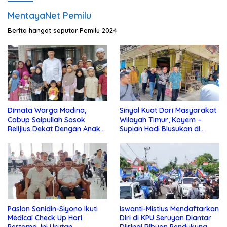
MentayaNet Pemilu
Berita hangat seputar Pemilu 2024
Dimata Warga Madina,
Sinyal Kuat Dari Masyarakat
Cabup Saipullah Sosok
Wilayah Timur, Koyem –
Relijius Dekat Dengan Anak
Supian Hadi Blusukan di
Yatim
Kotim
Paslon Sanidin-Siyono Ikuti
Iswanti-Mistius Mendaftarkan
Medical Check Up Hari
Diri di KPU Seruyan Diantar