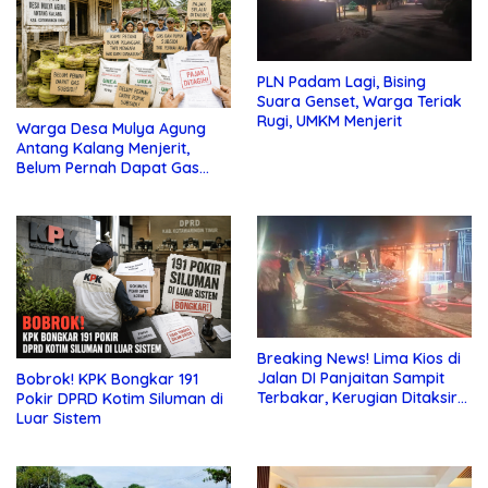
PLN Padam Lagi, Bising
Suara Genset, Warga Teriak
Rugi, UMKM Menjerit
Warga Desa Mulya Agung
Antang Kalang Menjerit,
Belum Pernah Dapat Gas
dan Pupuk Subsidi, Tapi
Pajak Selalu Ditagih
Breaking News! Lima Kios di
Jalan DI Panjaitan Sampit
Bobrok! KPK Bongkar 191
Terbakar, Kerugian Ditaksir
Pokir DPRD Kotim Siluman di
Ratusan Juta
Luar Sistem