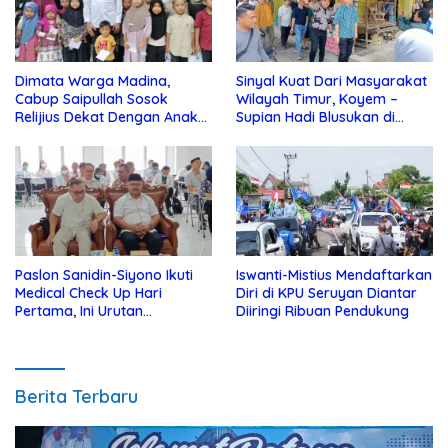
Dimata Warga Madina,
Sinyal Kuat Dari Masyarakat
Cabup Saipullah Sosok
Wilayah Timur, Koyem –
Relijius Dekat Dengan Anak
Supian Hadi Blusukan di
Yatim
Kotim
Paslon Sanidin-Siyono Ikuti
Iswanti-Mistius Mendaftarkan
Medical Check Up Hari
Diri di KPU Seruyan Diantar
Pertama, Ini Urutan
Diiringi Ribuan Pendukung
Pengecekannya
Berita Terbaru