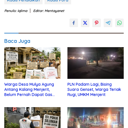
Kadis Pendidikan
Kadis Pora
Penulis: Iqlima
Editor: Mentayanet
Baca Juga
Warga Desa Mulya Agung
PLN Padam Lagi, Bising
Antang Kalang Menjerit,
Suara Genset, Warga Teriak
Belum Pernah Dapat Gas
Rugi, UMKM Menjerit
dan Pupuk Subsidi, Tapi
Pajak Selalu Ditagih