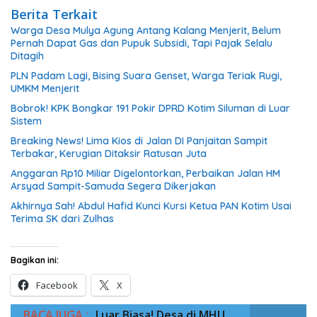
Berita Terkait
Warga Desa Mulya Agung Antang Kalang Menjerit, Belum
Pernah Dapat Gas dan Pupuk Subsidi, Tapi Pajak Selalu
Ditagih
PLN Padam Lagi, Bising Suara Genset, Warga Teriak Rugi,
UMKM Menjerit
Bobrok! KPK Bongkar 191 Pokir DPRD Kotim Siluman di Luar
Sistem
Breaking News! Lima Kios di Jalan DI Panjaitan Sampit
Terbakar, Kerugian Ditaksir Ratusan Juta
Anggaran Rp10 Miliar Digelontorkan, Perbaikan Jalan HM
Arsyad Sampit-Samuda Segera Dikerjakan
Akhirnya Sah! Abdul Hafid Kunci Kursi Ketua PAN Kotim Usai
Terima SK dari Zulhas
Bagikan ini:
Facebook
X
BACA JUGA :
Luar Biasa! Desa di MHU