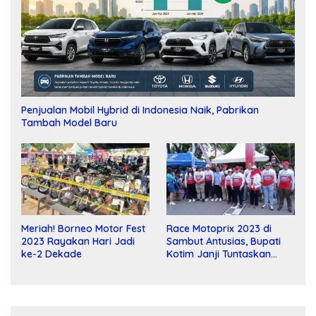
Penjualan Mobil Hybrid di Indonesia Naik, Pabrikan
Tambah Model Baru
Meriah! Borneo Motor Fest
Race Motoprix 2023 di
2023 Rayakan Hari Jadi
Sambut Antusias, Bupati
ke-2 Dekade
Kotim Janji Tuntaskan
Pembangunan Sirkuit