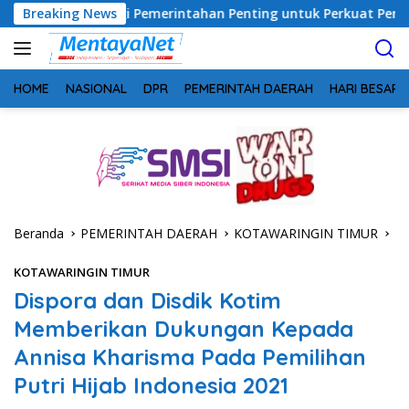
Langsung
nergi Pemerintahan Penting untuk Perkuat Pembangunan Desa
Breaking News
ke
konten
HOME
NASIONAL
DPR
PEMERINTAH DAERAH
HARI BESAR
Beranda
PEMERINTAH DAERAH
KOTAWARINGIN TIMUR
KOTAWARINGIN TIMUR
Dispora dan Disdik Kotim
Memberikan Dukungan Kepada
Annisa Kharisma Pada Pemilihan
Putri Hijab Indonesia 2021