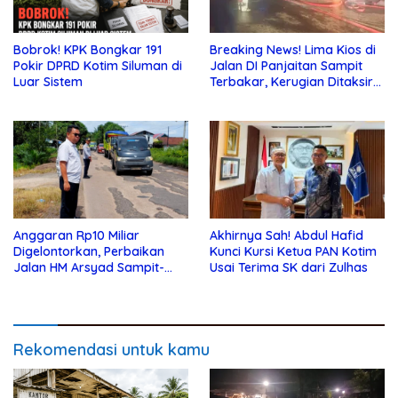
Bobrok! KPK Bongkar 191
Breaking News! Lima Kios di
Pokir DPRD Kotim Siluman di
Jalan DI Panjaitan Sampit
Luar Sistem
Terbakar, Kerugian Ditaksir
Ratusan Juta
Anggaran Rp10 Miliar
Akhirnya Sah! Abdul Hafid
Digelontorkan, Perbaikan
Kunci Kursi Ketua PAN Kotim
Jalan HM Arsyad Sampit-
Usai Terima SK dari Zulhas
Samuda Segera Dikerjakan
Rekomendasi untuk kamu