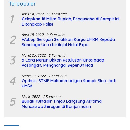
Terpopuler
1
April 19, 2022
14 Komentar
Gelapkan 18 Miliar Rupiah, Pengusaha di Sampit Ini
Ditangkap Polisi
2
April 18, 2022
9 Komentar
Wabup Seruyan Serahkan Karya UMKM Kepada
Sandiaga Uno di Istiqlal Halal Expo
3
Maret 25, 2022
8 Komentar
5 Cara Menunjukkan Ketulusan Cinta pada
Pasangan, Menghargai Sepenuh Hati
4
Maret 17, 2022
7 Komentar
Optimis! STKIP Muhammadiyah Sampit Siap Jadi
UMSA
5
Mei 8, 2022
7 Komentar
Bupati Yulhaidir Tinjau Langsung Asrama
Mahasiswa Seruyan di Banjarmasin