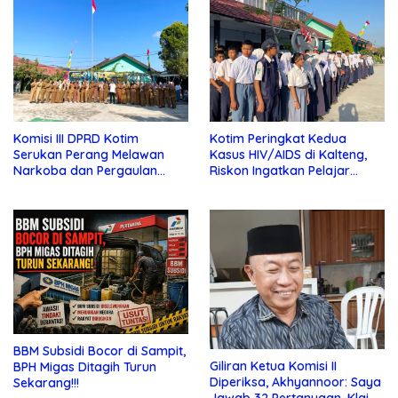
Komisi III DPRD Kotim
Kotim Peringkat Kedua
Serukan Perang Melawan
Kasus HIV/AIDS di Kalteng,
Narkoba dan Pergaulan
Riskon Ingatkan Pelajar
Bebas di Sekolah
Jauhi Pergaulan Bebas
BBM Subsidi Bocor di Sampit,
Giliran Ketua Komisi II
BPH Migas Ditagih Turun
Diperiksa, Akhyannoor: Saya
Sekarang!!!