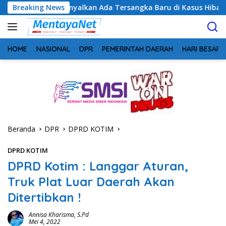
Langsung
Sinyalkan Ada Tersangka Baru di Kasus Hibah Rp40 Miliar
Breaking News
ke
konten
HOME
NASIONAL
DPR
PEMERINTAH DAERAH
HARI BESAR
Beranda
DPR
DPRD KOTIM
DPRD KOTIM
DPRD Kotim : Langgar Aturan,
Truk Plat Luar Daerah Akan
Ditertibkan !
Annisa Kharisma, S.Pd
Mei 4, 2022