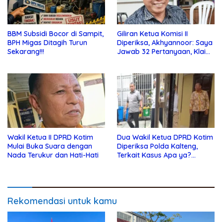
BBM Subsidi Bocor di Sampit,
Giliran Ketua Komisi II
BPH Migas Ditagih Turun
Diperiksa, Akhyannoor: Saya
Sekarang!!!
Jawab 32 Pertanyaan, Klaim
Tak Tahu Soal KSO Agrinas
Wakil Ketua II DPRD Kotim
Dua Wakil Ketua DPRD Kotim
Mulai Buka Suara dengan
Diperiksa Polda Kalteng,
Nada Terukur dan Hati-Hati
Terkait Kasus Apa ya?…
Rekomendasi untuk kamu