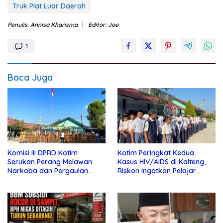
Truk Plat Luar Daerah
Penulis: Annisa Kharisma
Editor: Joe
1
Baca Juga
Komisi III DPRD Kotim
Kotim Peringkat Kedua
Serukan Perang Melawan
Kasus HIV/AIDS di Kalteng,
Narkoba dan Pergaulan
Riskon Ingatkan Pelajar
Bebas di Sekolah
Jauhi Pergaulan Bebas