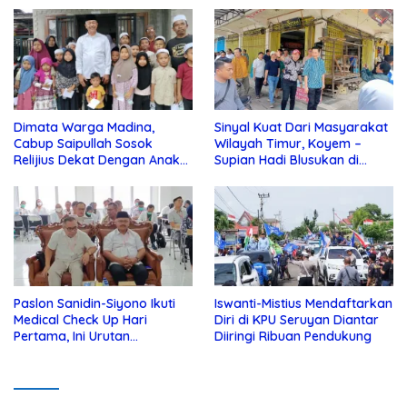
Dimata Warga Madina,
Sinyal Kuat Dari Masyarakat
Cabup Saipullah Sosok
Wilayah Timur, Koyem –
Relijius Dekat Dengan Anak
Supian Hadi Blusukan di
Yatim
Kotim
Paslon Sanidin-Siyono Ikuti
Iswanti-Mistius Mendaftarkan
Medical Check Up Hari
Diri di KPU Seruyan Diantar
Pertama, Ini Urutan
Diiringi Ribuan Pendukung
Pengecekannya