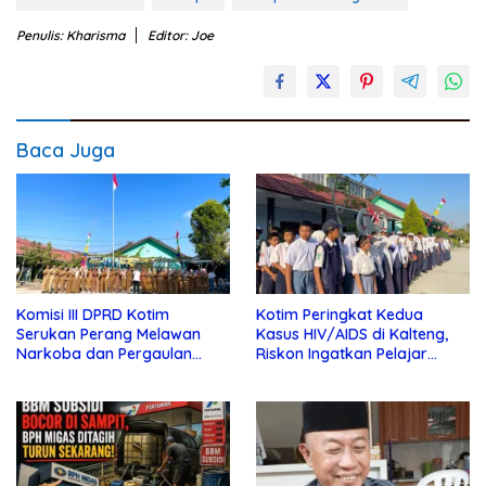
Penulis: Kharisma
Editor: Joe
Baca Juga
Komisi III DPRD Kotim
Kotim Peringkat Kedua
Serukan Perang Melawan
Kasus HIV/AIDS di Kalteng,
Narkoba dan Pergaulan
Riskon Ingatkan Pelajar
Bebas di Sekolah
Jauhi Pergaulan Bebas