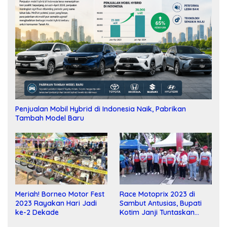
Penjualan Mobil Hybrid di Indonesia Naik, Pabrikan
Tambah Model Baru
Meriah! Borneo Motor Fest
Race Motoprix 2023 di
2023 Rayakan Hari Jadi
Sambut Antusias, Bupati
ke-2 Dekade
Kotim Janji Tuntaskan
Pembangunan Sirkuit