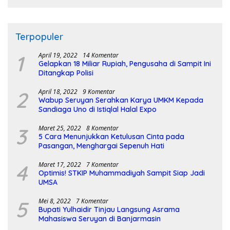
Terpopuler
1
April 19, 2022
14 Komentar
Gelapkan 18 Miliar Rupiah, Pengusaha di Sampit Ini
Ditangkap Polisi
2
April 18, 2022
9 Komentar
Wabup Seruyan Serahkan Karya UMKM Kepada
Sandiaga Uno di Istiqlal Halal Expo
3
Maret 25, 2022
8 Komentar
5 Cara Menunjukkan Ketulusan Cinta pada
Pasangan, Menghargai Sepenuh Hati
4
Maret 17, 2022
7 Komentar
Optimis! STKIP Muhammadiyah Sampit Siap Jadi
UMSA
5
Mei 8, 2022
7 Komentar
Bupati Yulhaidir Tinjau Langsung Asrama
Mahasiswa Seruyan di Banjarmasin