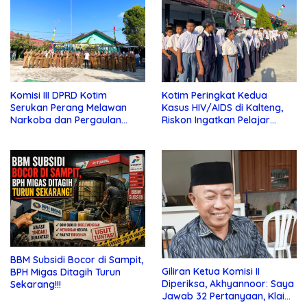
Komisi III DPRD Kotim
Kotim Peringkat Kedua
Serukan Perang Melawan
Kasus HIV/AIDS di Kalteng,
Narkoba dan Pergaulan
Riskon Ingatkan Pelajar
Bebas di Sekolah
Jauhi Pergaulan Bebas
BBM Subsidi Bocor di Sampit,
Giliran Ketua Komisi II
BPH Migas Ditagih Turun
Diperiksa, Akhyannoor: Saya
Sekarang!!!
Jawab 32 Pertanyaan, Klaim