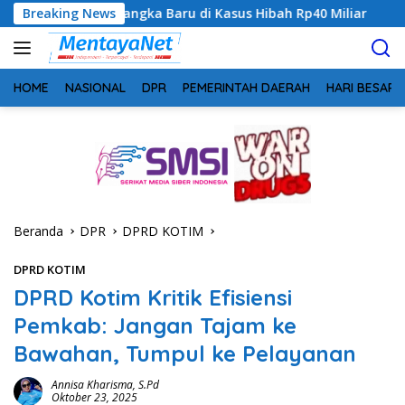
Langsung
sangka Baru di Kasus Hibah Rp40 Miliar
Breaking News
Geger! 5 Komisi
ke
konten
HOME
NASIONAL
DPR
PEMERINTAH DAERAH
HARI BESAR
Beranda
DPR
DPRD KOTIM
DPRD KOTIM
DPRD Kotim Kritik Efisiensi
Pemkab: Jangan Tajam ke
Bawahan, Tumpul ke Pelayanan
Annisa Kharisma, S.Pd
Oktober 23, 2025