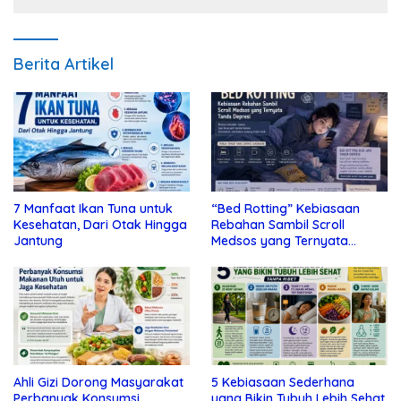
Berita Artikel
7 Manfaat Ikan Tuna untuk
“Bed Rotting” Kebiasaan
Kesehatan, Dari Otak Hingga
Rebahan Sambil Scroll
Jantung
Medsos yang Ternyata
Tanda Depresi
Ahli Gizi Dorong Masyarakat
5 Kebiasaan Sederhana
Perbanyak Konsumsi
yang Bikin Tubuh Lebih Sehat