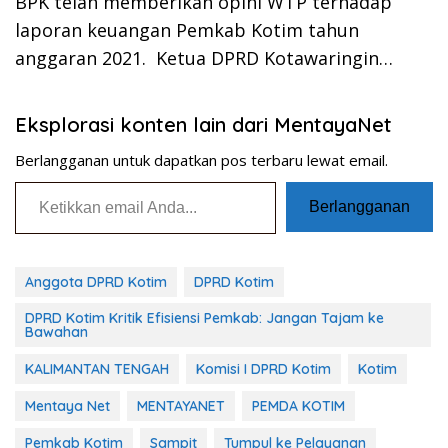
BPK telah memberikan opini WTP terhadap
laporan keuangan Pemkab Kotim tahun
anggaran 2021. Ketua DPRD Kotawaringin…
Eksplorasi konten lain dari MentayaNet
Berlangganan untuk dapatkan pos terbaru lewat email.
Ketikkan email Anda...
Berlangganan
Anggota DPRD Kotim
DPRD Kotim
DPRD Kotim Kritik Efisiensi Pemkab: Jangan Tajam ke
Bawahan
KALIMANTAN TENGAH
Komisi I DPRD Kotim
Kotim
Mentaya Net
MENTAYANET
PEMDA KOTIM
Pemkab Kotim
Sampit
Tumpul ke Pelayanan