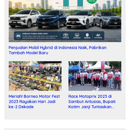
Penjualan Mobil Hybrid di Indonesia Naik, Pabrikan
Tambah Model Baru
Meriah! Borneo Motor Fest
Race Motoprix 2023 di
2023 Rayakan Hari Jadi
Sambut Antusias, Bupati
ke-2 Dekade
Kotim Janji Tuntaskan
Pembangunan Sirkuit