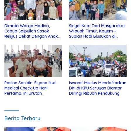
Dimata Warga Madina,
Sinyal Kuat Dari Masyarakat
Cabup Saipullah Sosok
Wilayah Timur, Koyem –
Relijius Dekat Dengan Anak
Supian Hadi Blusukan di
Yatim
Kotim
Paslon Sanidin-Siyono Ikuti
Iswanti-Mistius Mendaftarkan
Medical Check Up Hari
Diri di KPU Seruyan Diantar
Pertama, Ini Urutan
Diiringi Ribuan Pendukung
Pengecekannya
Berita Terbaru