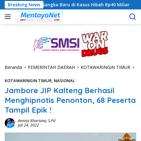
Langsung
gka Baru di Kasus Hibah Rp40 Miliar
Breaking News
Geger! 5 Komisione
ke
konten
Beranda
PEMERINTAH DAERAH
KOTAWARINGIN TIMUR
KOTAWARINGIN TIMUR
,
NASIONAL
Jambore JIP Kalteng Berhasil
Menghipnotis Penonton, 68 Peserta
Tampil Epik !
Annisa Kharisma, S.Pd
Juli 24, 2022