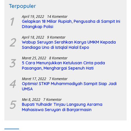
Terpopuler
1
April 19, 2022
14 Komentar
Gelapkan 18 Miliar Rupiah, Pengusaha di Sampit Ini
Ditangkap Polisi
2
April 18, 2022
9 Komentar
Wabup Seruyan Serahkan Karya UMKM Kepada
Sandiaga Uno di Istiqlal Halal Expo
3
Maret 25, 2022
8 Komentar
5 Cara Menunjukkan Ketulusan Cinta pada
Pasangan, Menghargai Sepenuh Hati
4
Maret 17, 2022
7 Komentar
Optimis! STKIP Muhammadiyah Sampit Siap Jadi
UMSA
5
Mei 8, 2022
7 Komentar
Bupati Yulhaidir Tinjau Langsung Asrama
Mahasiswa Seruyan di Banjarmasin