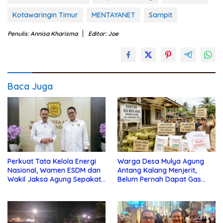
Kotawaringin Timur
MENTAYANET
Sampit
Penulis: Annisa Kharisma
Editor: Joe
Baca Juga
Perkuat Tata Kelola Energi
Warga Desa Mulya Agung
Nasional, Wamen ESDM dan
Antang Kalang Menjerit,
Wakil Jaksa Agung Sepakat
Belum Pernah Dapat Gas
Perketat Pengawalan Hukum
dan Pupuk Subsidi, Tapi
Pajak Selalu Ditagih