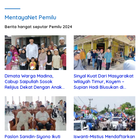
MentayaNet Pemilu
Berita hangat seputar Pemilu 2024
Dimata Warga Madina,
Sinyal Kuat Dari Masyarakat
Cabup Saipullah Sosok
Wilayah Timur, Koyem –
Relijius Dekat Dengan Anak
Supian Hadi Blusukan di
Yatim
Kotim
Paslon Sanidin-Siyono Ikuti
Iswanti-Mistius Mendaftarkan