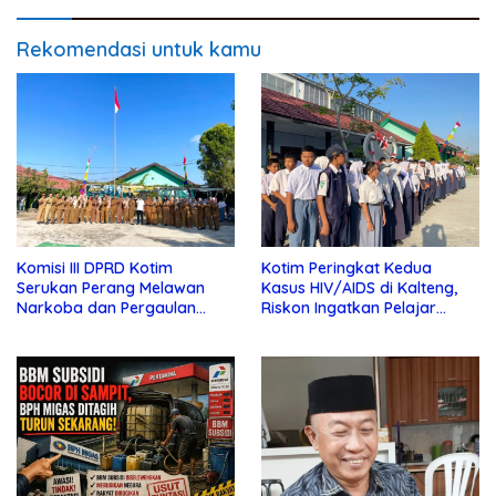
Rekomendasi untuk kamu
Komisi III DPRD Kotim
Kotim Peringkat Kedua
Serukan Perang Melawan
Kasus HIV/AIDS di Kalteng,
Narkoba dan Pergaulan
Riskon Ingatkan Pelajar
Bebas di Sekolah
Jauhi Pergaulan Bebas