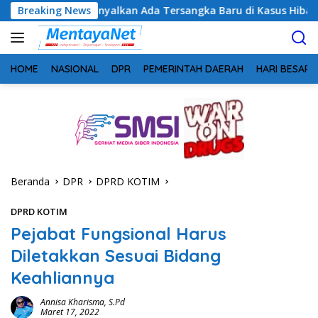
Langsung
 Sinyalkan Ada Tersangka Baru di Kasus Hibah Rp40 Miliar
Breaking News
ke
konten
HOME
NASIONAL
DPR
PEMERINTAH DAERAH
HARI BESAR
Beranda
DPR
DPRD KOTIM
DPRD KOTIM
Pejabat Fungsional Harus
Diletakkan Sesuai Bidang
Keahliannya
Annisa Kharisma, S.Pd
Maret 17, 2022