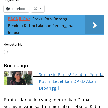
Bagikan ini:
Facebook
X
BACA JUGA :
Fraksi PAN Dorong
Pemkab Kotim Lakukan Penanganan
Inflasi
Menyukai ini:
Memuat...
Baca Juga :
Semakin Panas! Pejabat Pemda
Kotim Lecehkan DPRD Akan
Dipanggil
Buntut dari video yang merupakan Diana
Setiawan yang saat ini menjabat sebagai Kabag