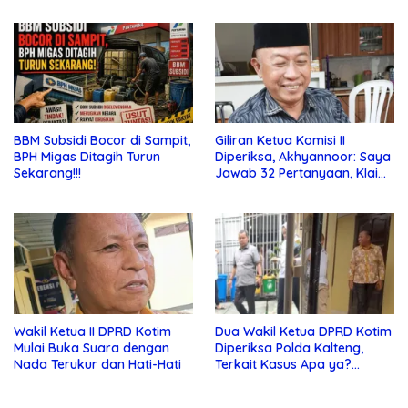
BBM Subsidi Bocor di Sampit,
Giliran Ketua Komisi II
BPH Migas Ditagih Turun
Diperiksa, Akhyannoor: Saya
Sekarang!!!
Jawab 32 Pertanyaan, Klaim
Tak Tahu Soal KSO Agrinas
Wakil Ketua II DPRD Kotim
Dua Wakil Ketua DPRD Kotim
Mulai Buka Suara dengan
Diperiksa Polda Kalteng,
Nada Terukur dan Hati-Hati
Terkait Kasus Apa ya?…