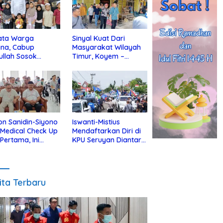
ata Warga
Sinyal Kuat Dari
ina, Cabup
Masyarakat Wilayah
ullah Sosok
Timur, Koyem –
jius Dekat Dengan
Supian Hadi Blusukan
 Yatim
di Kotim
on Sanidin-Siyono
Iswanti-Mistius
i Medical Check Up
Mendaftarkan Diri di
 Pertama, Ini
KPU Seruyan Diantar
an
Diiringi Ribuan
gecekannya
Pendukung
ita Terbaru