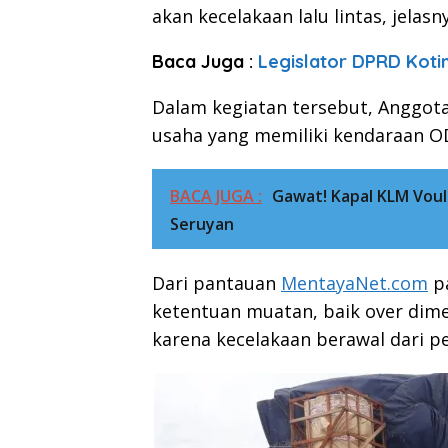
akan kecelakaan lalu lintas, jelasn
Baca Juga :
Legislator DPRD Koti
Dalam kegiatan tersebut, Anggot
usaha yang memiliki kendaraan O
BACA JUGA :
Gawat! Kapal KLM Voul
Seruyan
Dari pantauan
MentayaNet.com
pa
ketentuan muatan, baik over dime
karena kecelakaan berawal dari p