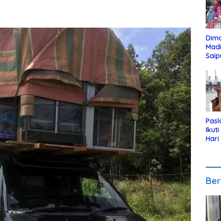
Dim
Mad
Saip
Reli
Anak
Pasl
Ikut
Hari
Urut
Pen
Ber