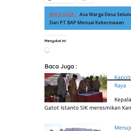
BACA JUGA :
Asa Warga Desa Selu
Dari PT BAP Menuai Kekecewaan
Menyukai ini:
Memuat...
Baca Juga :
Kapolr
Raya
Kepala
Gatot Istanto SIK meresmikan Ka
Menuj