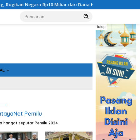
r dari Dana Hibah Rp40 Miliar
Gandeng Bidan Sean, SMSI
tutup
AL
tayaNet Pemilu
ta hangat seputar Pemilu 2024