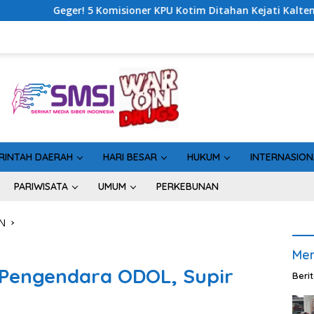
r KPU Kotim Ditahan Kejati Kalteng, Rugikan Negara Rp10 Milia
RINTAH DAERAH
HARI BESAR
HUKUM
INTERNASION
PARIWISATA
UMUM
PERKEBUNAN
N
Men
 Pengendara ODOL, Supir
Beri