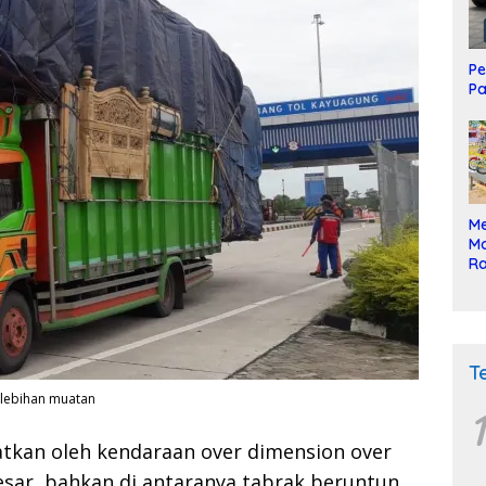
Pe
Pa
Me
Mo
Ra
ke
T
kelebihan muatan
1
batkan oleh kendaraan over dimension over
esar, bahkan di antaranya tabrak beruntun