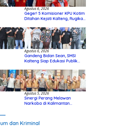
Agustus 6, 2026
Geger! 5 Komisioner KPU Kotim
Ditahan Kejati Kalteng, Rugikan
Negara Rp10 Miliar dari Dana
Hibah Rp40 Miliar
Agustus 6, 2026
Gandeng Bidan Sean, SMSI
Kalteng Siap Edukasi Publik
Soal Peran Strategis DPD RI
Agustus 5, 2026
Sinergi Perang Melawan
Narkoba di Kalimantan
Tengah, GDAN dan Kapolda
Kalteng Siapkan Deklarasi
Akbar
um dan Kriminal