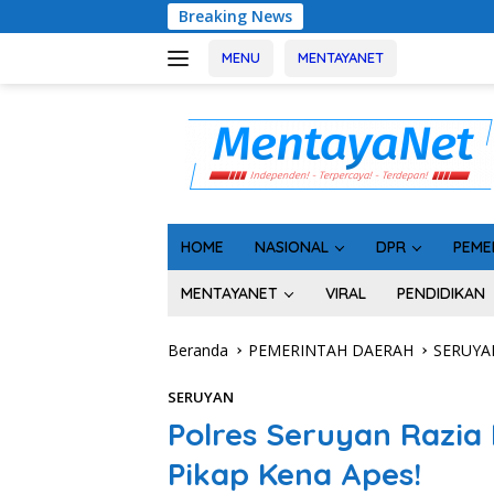
Langsung
Breaking News
Geger! 5 Komisione
ke
konten
MENU
MENTAYANET
HOME
NASIONAL
DPR
PEME
MENTAYANET
VIRAL
PENDIDIKAN
Beranda
PEMERINTAH DAERAH
SERUYA
SERUYAN
Polres Seruyan Razia
Pikap Kena Apes!