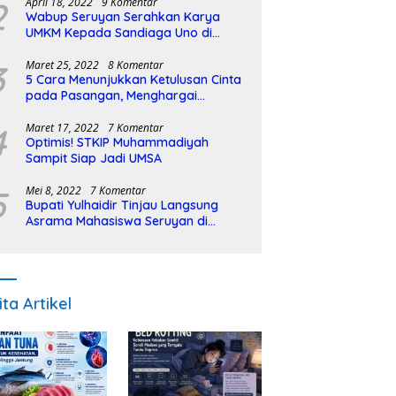
2
April 18, 2022
9 Komentar
Wabup Seruyan Serahkan Karya
UMKM Kepada Sandiaga Uno di
Istiqlal Halal Expo
3
Maret 25, 2022
8 Komentar
5 Cara Menunjukkan Ketulusan Cinta
pada Pasangan, Menghargai
Sepenuh Hati
4
Maret 17, 2022
7 Komentar
Optimis! STKIP Muhammadiyah
Sampit Siap Jadi UMSA
5
Mei 8, 2022
7 Komentar
Bupati Yulhaidir Tinjau Langsung
Asrama Mahasiswa Seruyan di
Banjarmasin
ita Artikel