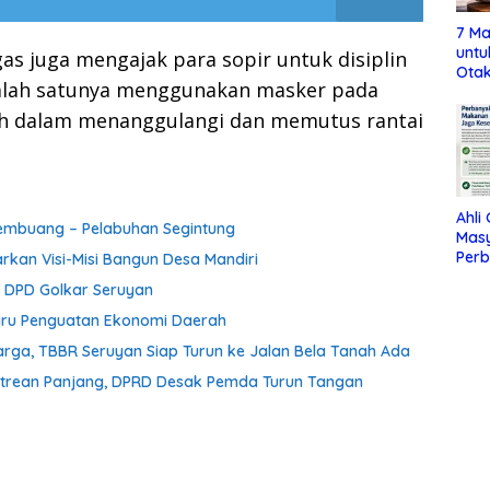
7 Ma
untu
s juga mengajak para sopir untuk disiplin
Otak
salah satunya menggunakan masker pada
kah dalam menanggulangi dan memutus rantai
Ahli
 Pembuang – Pelabuhan Segintung
Mas
Per
rkan Visi-Misi Bangun Desa Mandiri
Maka
a DPD Golkar Seruyan
Jag
aru Penguatan Ekonomi Daerah
ga, TBBR Seruyan Siap Turun ke Jalan Bela Tanah Ada
Antrean Panjang, DPRD Desak Pemda Turun Tangan