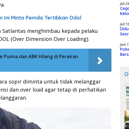
ya.
Juli 
Cega
Kelo
m Ini Minta Pemda Tertibkan Odol
SMK
Juli 
Didu
a Satlantas menghimbau kepada pelaku
Seor
DOL (Over Dimension Over Loading).
Juni 
Pols
Bers
e Punna dan ABK Hilang di Perairan
O
ra sopir diminta untuk tidak melanggar
nsi dan over load agar tetap di perhatikan
elanggaran.