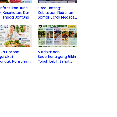
nfaat Ikan Tuna
“Bed Rotting”
k Kesehatan, Dari
Kebiasaan Rebahan
 Hingga Jantung
Sambil Scroll Medsos
yang Ternyata Tanda
Depresi
 Gizi Dorong
5 Kebiasaan
yarakat
Sederhana yang Bikin
banyak Konsumsi
Tubuh Lebih Sehat
nan Utuh untuk
Tanpa Ribet
a Kesehatan