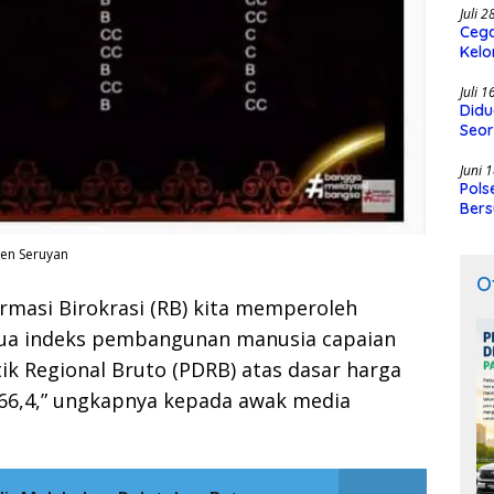
Juli 
Cega
Kelo
SMK
Juli 
Didu
Seor
Juni 
Pols
Bers
ten Seruyan
O
rmasi Birokrasi (RB) kita memperoleh
edua indeks pembangunan manusia capaian
ik Regional Bruto (PDRB) atas dasar harga
066,4,” ungkapnya kepada awak media