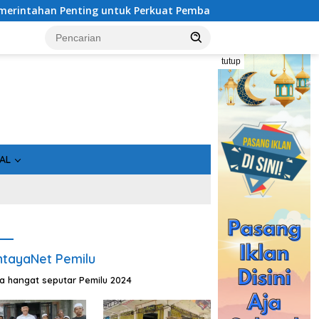
Perkuat Pembangunan Desa
Usai Tahan 5 Komisioner KPU
tutup
AL
tayaNet Pemilu
ta hangat seputar Pemilu 2024