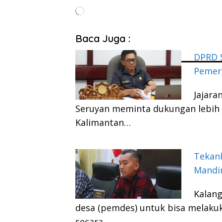
Memuat...
Baca Juga :
DPRD 
Pemeri
Jajara
Seruyan meminta dukungan lebih 
Kalimantan…
Tekan
Mandir
Kalan
desa (pemdes) untuk bisa melak
secara…