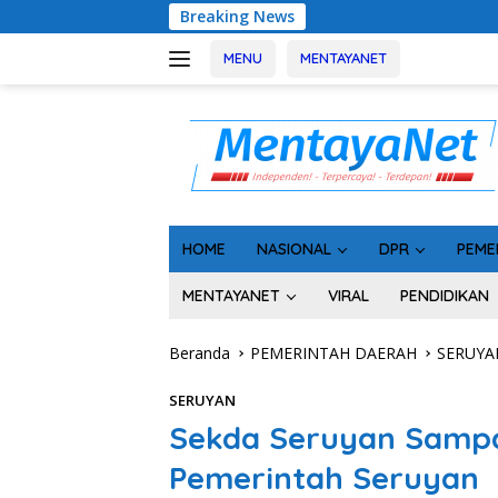
Langsung
Breaking News
Rakor Kepala De
ke
konten
MENU
MENTAYANET
HOME
NASIONAL
DPR
PEME
MENTAYANET
VIRAL
PENDIDIKAN
Beranda
PEMERINTAH DAERAH
SERUYA
SERUYAN
Sekda Seruyan Samp
Pemerintah Seruyan