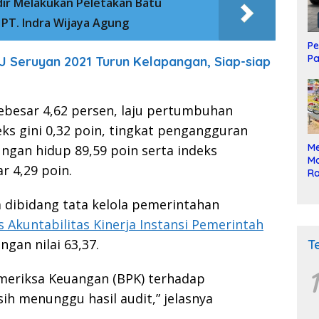
dir Melakukan Peletakan Batu
T. Indra Wijaya Agung
Pe
Pa
J Seruyan 2021 Turun Kelapangan, Siap-siap
sebesar 4,62 persen, laju pertumbuhan
ks gini 0,32 poin, tingkat pengangguran
Me
ungan hidup 89,59 poin serta indeks
Mo
 4,29 poin.
Ra
ke
a dibidang tata kelola pemerintahan
s Akuntabilitas Kinerja Instansi Pemerintah
gan nilai 63,37.
T
1
meriksa Keuangan (BPK) terhadap
h menunggu hasil audit,” jelasnya