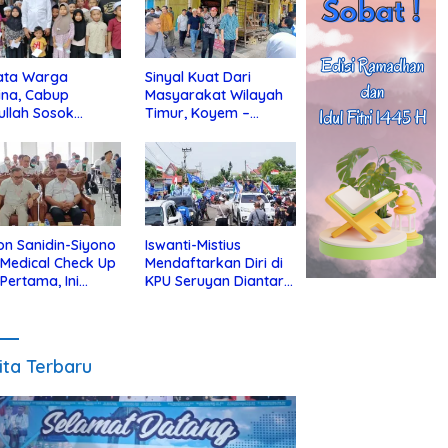
ata Warga
Sinyal Kuat Dari
ina, Cabup
Masyarakat Wilayah
ullah Sosok
Timur, Koyem –
jius Dekat Dengan
Supian Hadi Blusukan
 Yatim
di Kotim
on Sanidin-Siyono
Iswanti-Mistius
i Medical Check Up
Mendaftarkan Diri di
 Pertama, Ini
KPU Seruyan Diantar
an
Diiringi Ribuan
gecekannya
Pendukung
ita Terbaru