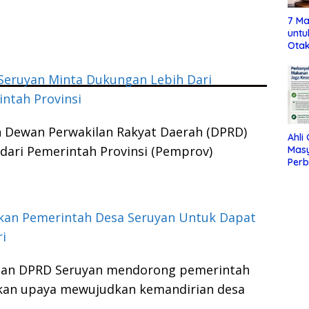
7 Ma
untu
Otak
Seruyan Minta Dukungan Lebih Dari
ntah Provinsi
n Dewan Perwakilan Rakyat Daerah (DPRD)
Ahli
dari Pemerintah Provinsi (Pemprov)
Mas
Per
Maka
Jag
kan Pemerintah Desa Seruyan Untuk Dapat
i
gan DPRD Seruyan mendorong pemerintah
ukan upaya mewujudkan kemandirian desa