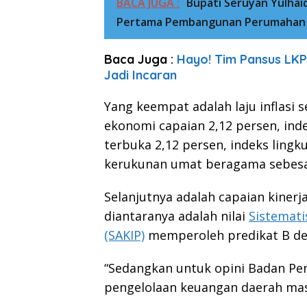
BACA JUGA :
Bupati Seruyan Yulhai
Pertama Pembangunan Perumahan P
Baca Juga :
Hayo! Tim Pansus LKP
Jadi Incaran
Yang keempat adalah laju inflasi 
ekonomi capaian 2,12 persen, inde
terbuka 2,12 persen, indeks lingk
kerukunan umat beragama sebesar
Selanjutnya adalah capaian kinerj
diantaranya adalah nilai
Sistemati
(SAKIP)
memperoleh predikat B den
“Sedangkan untuk opini Badan Pe
pengelolaan keuangan daerah masi