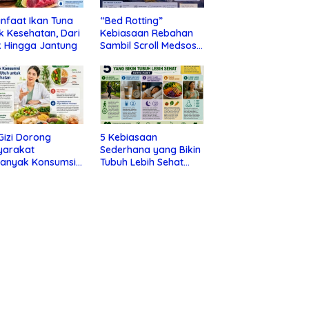
nfaat Ikan Tuna
“Bed Rotting”
k Kesehatan, Dari
Kebiasaan Rebahan
 Hingga Jantung
Sambil Scroll Medsos
yang Ternyata Tanda
Depresi
 Gizi Dorong
5 Kebiasaan
yarakat
Sederhana yang Bikin
banyak Konsumsi
Tubuh Lebih Sehat
nan Utuh untuk
Tanpa Ribet
a Kesehatan