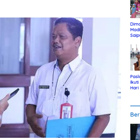
Dim
Mad
Saip
Reli
Anak
Pasl
Ikut
Hari
Urut
Pen
Ber