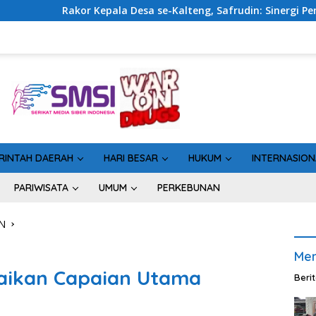
sa se-Kalteng, Safrudin: Sinergi Pemerintahan Penting untuk 
RINTAH DAERAH
HARI BESAR
HUKUM
INTERNASION
PARIWISATA
UMUM
PERKEBUNAN
N
Men
aikan Capaian Utama
Beri