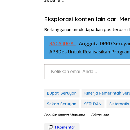
Eksplorasi konten lain dari M
Berlangganan untuk dapatkan pos terbaru l
BACA JUGA :
Anggota DPRD Seruyan
APBDes Untuk Realisasikan Program 
Ketikkan email Anda...
Bupati Seruyan
Kinerja Pemerintah Se
Sekda Seruyan
SERUYAN
Sistematis
Penulis: Annisa Kharisma
Editor: Joe
1
Komentar