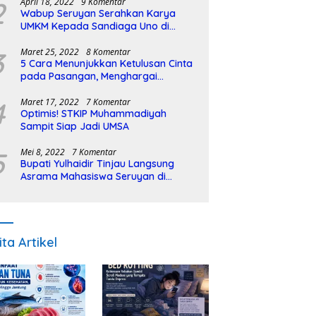
2
April 18, 2022
9 Komentar
Wabup Seruyan Serahkan Karya
UMKM Kepada Sandiaga Uno di
Istiqlal Halal Expo
3
Maret 25, 2022
8 Komentar
5 Cara Menunjukkan Ketulusan Cinta
pada Pasangan, Menghargai
Sepenuh Hati
4
Maret 17, 2022
7 Komentar
Optimis! STKIP Muhammadiyah
Sampit Siap Jadi UMSA
5
Mei 8, 2022
7 Komentar
Bupati Yulhaidir Tinjau Langsung
Asrama Mahasiswa Seruyan di
Banjarmasin
ita Artikel