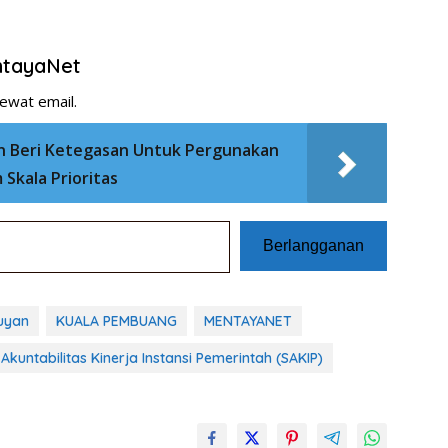
entayaNet
ewat email.
 Beri Ketegasan Untuk Pergunakan
Skala Prioritas
Berlangganan
ruyan
KUALA PEMBUANG
MENTAYANET
 Akuntabilitas Kinerja Instansi Pemerintah (SAKIP)