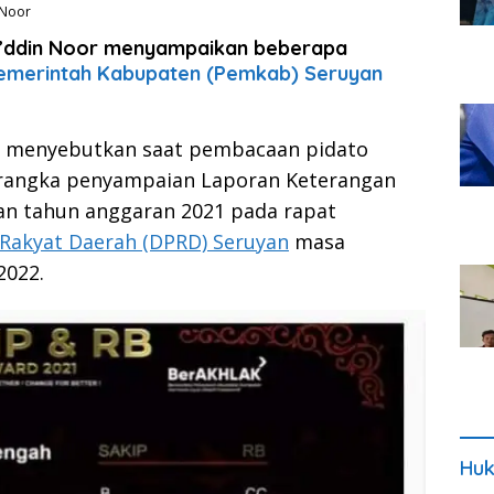
 Noor
u’ddin Noor menyampaikan beberapa
emerintah Kabupaten (Pemkab) Seruyan
 menyebutkan saat pembacaan pidato
 rangka penyampaian Laporan Keterangan
an tahun anggaran 2021 pada rapat
Rakyat Daerah (DPRD) Seruyan
masa
2022.
Huk