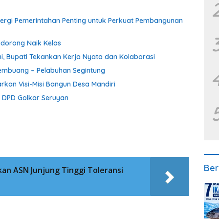
inergi Pemerintahan Penting untuk Perkuat Pembangunan
idorong Naik Kelas
, Bupati Tekankan Kerja Nyata dan Kolaborasi
 Pembuang – Pelabuhan Segintung
rkan Visi-Misi Bangun Desa Mandiri
a DPD Golkar Seruyan
Ber
an ASN Junjung Tinggi Toleransi