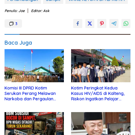
Penulis: Joe
Editor: Ask
3
Baca Juga
Komisi III DPRD Kotim
Kotim Peringkat Kedua
Serukan Perang Melawan
Kasus HIV/AIDS di Kalteng,
Narkoba dan Pergaulan
Riskon Ingatkan Pelajar
Bebas di Sekolah
Jauhi Pergaulan Bebas