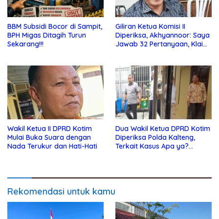
BBM Subsidi Bocor di Sampit,
Giliran Ketua Komisi II
BPH Migas Ditagih Turun
Diperiksa, Akhyannoor: Saya
Sekarang!!!
Jawab 32 Pertanyaan, Klaim
Tak Tahu Soal KSO Agrinas
Wakil Ketua II DPRD Kotim
Dua Wakil Ketua DPRD Kotim
Mulai Buka Suara dengan
Diperiksa Polda Kalteng,
Nada Terukur dan Hati-Hati
Terkait Kasus Apa ya?…
Rekomendasi untuk kamu