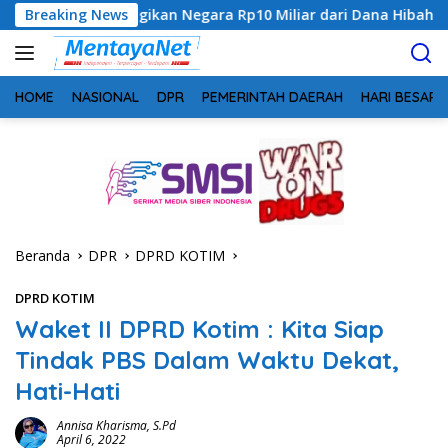
Langsung
ikan Negara Rp10 Miliar dari Dana Hibah Rp40 Miliar
Breaking News
G
ke
konten
HOME
NASIONAL
DPR
PEMERINTAH DAERAH
HARI BESAR
Beranda
DPR
DPRD KOTIM
DPRD KOTIM
Waket II DPRD Kotim : Kita Siap
Tindak PBS Dalam Waktu Dekat,
Hati-Hati
Annisa Kharisma, S.Pd
April 6, 2022