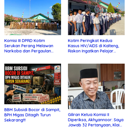
Komisi III DPRD Kotim
Kotim Peringkat Kedua
Serukan Perang Melawan
Kasus HIV/AIDS di Kalteng,
Narkoba dan Pergaulan
Riskon Ingatkan Pelajar
Bebas di Sekolah
Jauhi Pergaulan Bebas
BBM Subsidi Bocor di Sampit,
Giliran Ketua Komisi II
BPH Migas Ditagih Turun
Diperiksa, Akhyannoor: Saya
Sekarang!!!
Jawab 32 Pertanyaan, Klaim