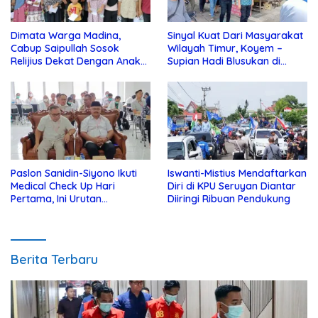
Dimata Warga Madina,
Sinyal Kuat Dari Masyarakat
Cabup Saipullah Sosok
Wilayah Timur, Koyem –
Relijius Dekat Dengan Anak
Supian Hadi Blusukan di
Yatim
Kotim
Paslon Sanidin-Siyono Ikuti
Iswanti-Mistius Mendaftarkan
Medical Check Up Hari
Diri di KPU Seruyan Diantar
Pertama, Ini Urutan
Diiringi Ribuan Pendukung
Pengecekannya
Berita Terbaru