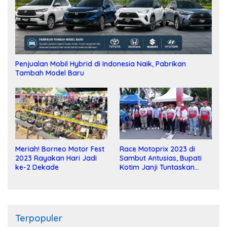
Penjualan Mobil Hybrid di Indonesia Naik, Pabrikan
Tambah Model Baru
Meriah! Borneo Motor Fest
Race Motoprix 2023 di
2023 Rayakan Hari Jadi
Sambut Antusias, Bupati
ke-2 Dekade
Kotim Janji Tuntaskan
Pembangunan Sirkuit
Terpopuler