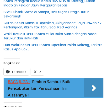
Kotim Peringkat Kedua Kasus HIV/AIDS di Kalteng, Riskon
Ingatkan Pelajar Jauhi Pergaulan Bebas
BBM Subsidi Bocor di Sampit, BPH Migas Ditagih Turun
Sekarang!!!
Giliran Ketua Komisi II Diperiksa, Akhyannoor: Saya Jawab 32
Pertanyaan, Klaim Tak Tahu Soal KSO Agrinas
Wakil Ketua II DPRD Kotim Mulai Buka Suara dengan Nada
Terukur dan Hati-Hati
Dua Wakil Ketua DPRD Kotim Diperiksa Polda Kalteng, Terkait
Kasus Apa ya?…
Bagikan ini:
Facebook
X
BACA JUGA :
Rimbun Sambut Baik
Pencabutan Izin Perusahaan, Ini
Alasannya !