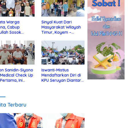
ata Warga
Sinyal Kuat Dari
ina, Cabup
Masyarakat Wilayah
ullah Sosok
Timur, Koyem –
jius Dekat Dengan
Supian Hadi Blusukan
 Yatim
di Kotim
on Sanidin-Siyono
Iswanti-Mistius
i Medical Check Up
Mendaftarkan Diri di
 Pertama, Ini
KPU Seruyan Diantar
an
Diiringi Ribuan
gecekannya
Pendukung
ita Terbaru