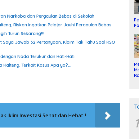
awan Narkoba dan Pergaulan Bebas di Sekolah
Pe
lteng, Riskon Ingatkan Pelajar Jauhi Pergaulan Bebas
Pa
gih Turun Sekarang!!!
oor: Saya Jawab 32 Pertanyaan, Klaim Tak Tahu Soal KSO
a dengan Nada Terukur dan Hati-Hati
Me
a Kalteng, Terkait Kasus Apa ya?…
Mo
Ra
ke
T
jak Iklim Investasi Sehat dan Hebat !
1