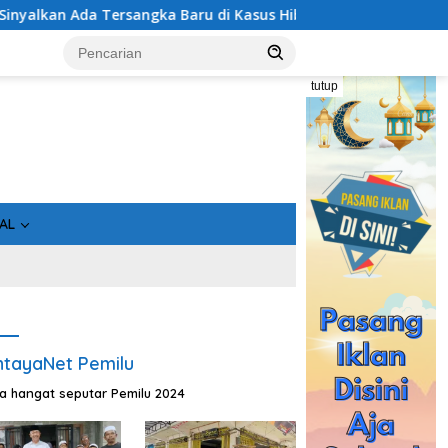
sus Hibah Rp40 Miliar
Geger! 5 Komisioner KPU Kotim D
tutup
AL
tayaNet Pemilu
ta hangat seputar Pemilu 2024