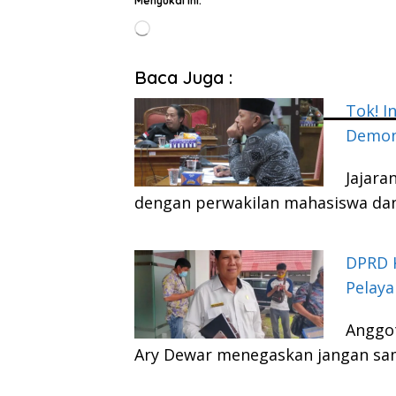
Menyukai ini:
Memuat...
Baca Juga :
Tok! I
Demon
Jajar
dengan perwakilan mahasiswa da
DPRD K
Pelay
Anggo
Ary Dewar menegaskan jangan sam