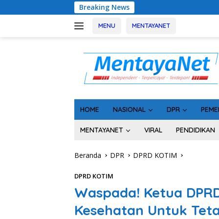
Langsung
Breaking News
Usai Tahan 5 Komisioner
ke
konten
MENU
MENTAYANET
HOME
NASIONAL
DPR
PEME
MENTAYANET
VIRAL
PENDIDIKAN
Beranda
DPR
DPRD KOTIM
DPRD KOTIM
Waspada! Ketua DPRD 
Kesehatan Untuk Teta