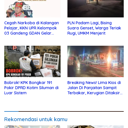
Cegah Narkoba di Kalangan
PLN Padam Lagi, Bising
Pelajar, KKN UPR Kelompok
Suara Genset, Warga Teriak
03 Gandeng GDAN Gelar
Rugi, UMKM Menjerit
Sosialisasi di SMKN 3 Buntok
Bobrok! KPK Bongkar 191
Breaking News! Lima Kios di
Pokir DPRD Kotim Siluman di
Jalan DI Panjaitan Sampit
Luar Sistem
Terbakar, Kerugian Ditaksir
Ratusan Juta
Rekomendasi untuk kamu