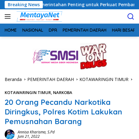
Langsung
Pemerintahan Penting untuk Perkuat Pembangunan Desa
Breaking News
ke
konten
HOME
NASIONAL
DPR
PEMERINTAH DAERAH
HARI BESAR
Beranda
PEMERINTAH DAERAH
KOTAWARINGIN TIMUR
KOTAWARINGIN TIMUR
,
NARKOBA
20 Orang Pecandu Narkotika
Diringkus, Polres Kotim Lakukan
Pemusnahan Barang
Annisa Kharisma, S.Pd
Juni 21, 2022