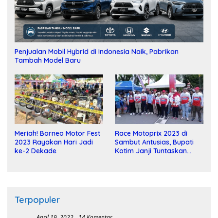
Penjualan Mobil Hybrid di Indonesia Naik, Pabrikan
Tambah Model Baru
Meriah! Borneo Motor Fest
Race Motoprix 2023 di
2023 Rayakan Hari Jadi
Sambut Antusias, Bupati
ke-2 Dekade
Kotim Janji Tuntaskan
Pembangunan Sirkuit
Terpopuler
April 19, 2022
14 Komentar