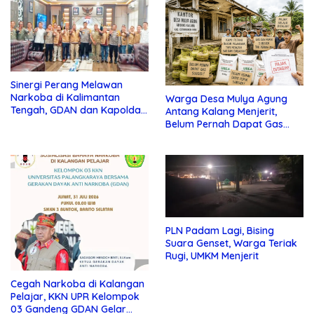
Sinergi Perang Melawan
Narkoba di Kalimantan
Warga Desa Mulya Agung
Tengah, GDAN dan Kapolda
Antang Kalang Menjerit,
Kalteng Siapkan Deklarasi
Belum Pernah Dapat Gas
Akbar
dan Pupuk Subsidi, Tapi
Pajak Selalu Ditagih
PLN Padam Lagi, Bising
Suara Genset, Warga Teriak
Rugi, UMKM Menjerit
Cegah Narkoba di Kalangan
Pelajar, KKN UPR Kelompok
03 Gandeng GDAN Gelar