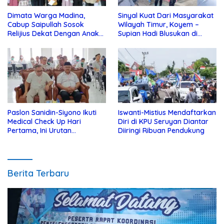
Dimata Warga Madina,
Sinyal Kuat Dari Masyarakat
Cabup Saipullah Sosok
Wilayah Timur, Koyem –
Relijius Dekat Dengan Anak
Supian Hadi Blusukan di
Yatim
Kotim
Paslon Sanidin-Siyono Ikuti
Iswanti-Mistius Mendaftarkan
Medical Check Up Hari
Diri di KPU Seruyan Diantar
Pertama, Ini Urutan
Diiringi Ribuan Pendukung
Pengecekannya
Berita Terbaru