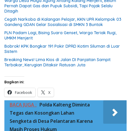
Warga Desa Mulya Agung Antang Kalang Menjerit, Belum
Pernah Dapat Gas dan Pupuk Subsidi, Tapi Pajak Selalu
Ditagih
Cegah Narkoba di Kalangan Pelajar, KKN UPR Kelompok 03
Gandeng GDAN Gelar Sosialisasi di SMKN 3 Buntok
PLN Padam Lagi, Bising Suara Genset, Warga Teriak Rugi,
UMKM Menjerit
Bobrok! KPK Bongkar 191 Pokir DPRD Kotim Siluman di Luar
Sistem
Breaking News! Lima Kios di Jalan DI Panjaitan Sampit
Terbakar, Kerugian Ditaksir Ratusan Juta
Bagikan ini:
Facebook
X
BACA JUGA :
Polda Kalteng Diminta
Tegas dan Kosongkan Lahan
Sengketa di Desa Pelantaran Karena
Masih Proses Hukum