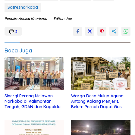
Satresnarkoba
Penulis: Annisa Kharisma
Editor: Joe
3
Baca Juga
Sinergi Perang Melawan
Warga Desa Mulya Agung
Narkoba di Kalimantan
Antang Kalang Menjerit,
Tengah, GDAN dan Kapolda
Belum Pernah Dapat Gas
Kalteng Siapkan Deklarasi
dan Pupuk Subsidi, Tapi
Akbar
Pajak Selalu Ditagih