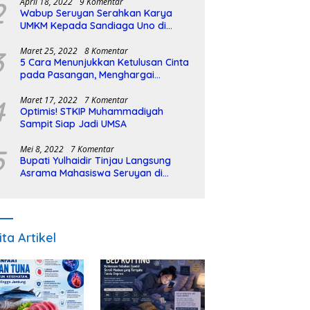
2
April 18, 2022
9 Komentar
Wabup Seruyan Serahkan Karya
UMKM Kepada Sandiaga Uno di
Istiqlal Halal Expo
3
Maret 25, 2022
8 Komentar
5 Cara Menunjukkan Ketulusan Cinta
pada Pasangan, Menghargai
Sepenuh Hati
4
Maret 17, 2022
7 Komentar
Optimis! STKIP Muhammadiyah
Sampit Siap Jadi UMSA
5
Mei 8, 2022
7 Komentar
Bupati Yulhaidir Tinjau Langsung
Asrama Mahasiswa Seruyan di
Banjarmasin
ita Artikel