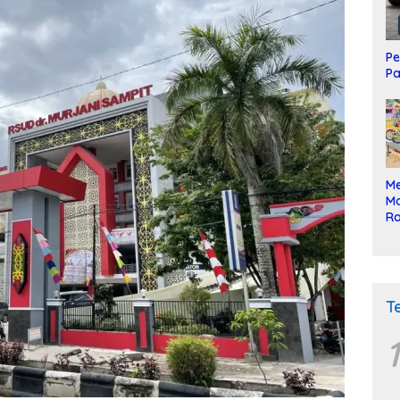
Pe
Pa
Me
Mo
Ra
ke
T
1