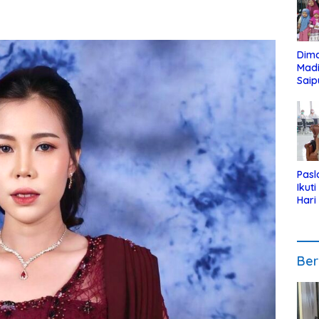
Dim
Mad
Saip
Reli
Anak
Pasl
Ikut
Hari
Urut
Pen
Ber