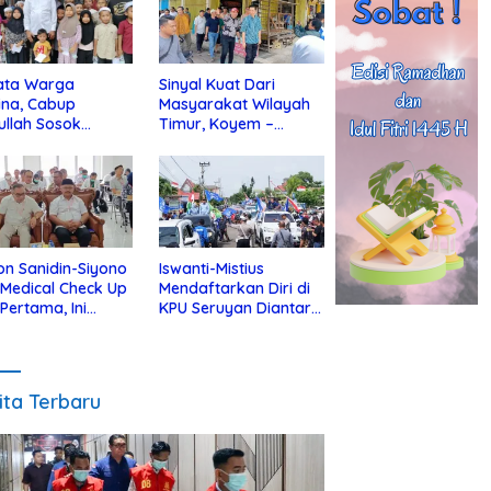
ata Warga
Sinyal Kuat Dari
ina, Cabup
Masyarakat Wilayah
ullah Sosok
Timur, Koyem –
jius Dekat Dengan
Supian Hadi Blusukan
 Yatim
di Kotim
on Sanidin-Siyono
Iswanti-Mistius
i Medical Check Up
Mendaftarkan Diri di
 Pertama, Ini
KPU Seruyan Diantar
an
Diiringi Ribuan
gecekannya
Pendukung
ita Terbaru