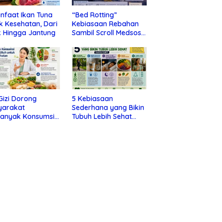
nfaat Ikan Tuna
“Bed Rotting”
k Kesehatan, Dari
Kebiasaan Rebahan
 Hingga Jantung
Sambil Scroll Medsos
yang Ternyata Tanda
Depresi
 Gizi Dorong
5 Kebiasaan
yarakat
Sederhana yang Bikin
banyak Konsumsi
Tubuh Lebih Sehat
nan Utuh untuk
Tanpa Ribet
a Kesehatan