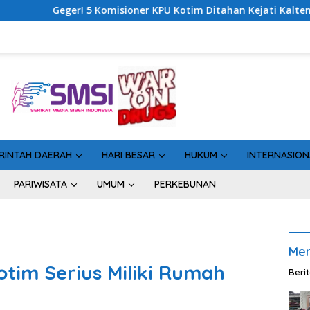
 KPU Kotim Ditahan Kejati Kalteng, Rugikan Negara Rp10 Miliar 
RINTAH DAERAH
HARI BESAR
HUKUM
INTERNASION
PARIWISATA
UMUM
PERKEBUNAN
Men
tim Serius Miliki Rumah
Beri