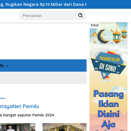
dari Dana Hibah Rp40 Miliar
Gandeng Bidan Sean, SMSI 
tutup
AL
tayaNet Pemilu
ta hangat seputar Pemilu 2024