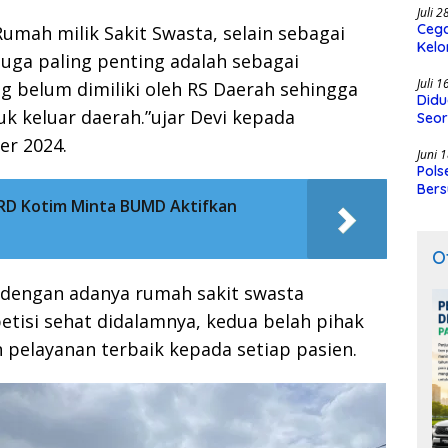
Juli 
Cega
Rumah milik Sakit Swasta, selain sebagai
Kelo
juga paling penting adalah sebagai
SMK
Juli 
g belum dimiliki oleh RS Daerah sehingga
Didu
juk keluar daerah.”ujar Devi kepada
Seor
er 2024.
Juni 
Pols
Bers
DPRD Kotim Minta BUMD Aktifkan
O
 dengan adanya rumah sakit swasta
tisi sehat didalamnya, kedua belah pihak
pelayanan terbaik kepada setiap pasien.