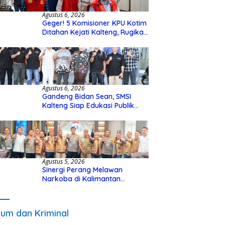
Agustus 6, 2026
Geger! 5 Komisioner KPU Kotim
Ditahan Kejati Kalteng, Rugikan
Negara Rp10 Miliar dari Dana
Hibah Rp40 Miliar
Agustus 6, 2026
Gandeng Bidan Sean, SMSI
Kalteng Siap Edukasi Publik
Soal Peran Strategis DPD RI
Agustus 5, 2026
Sinergi Perang Melawan
Narkoba di Kalimantan
Tengah, GDAN dan Kapolda
Kalteng Siapkan Deklarasi
Akbar
um dan Kriminal