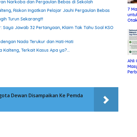
awan Narkoba dan Pergaulan Bebas di Sekolah
7 Ma
lteng, Riskon Ingatkan Pelajar Jauhi Pergaulan Bebas
untu
gih Turun Sekarang!!!
Otak
oor: Saya Jawab 32 Pertanyaan, Klaim Tak Tahu Soal KSO
a dengan Nada Terukur dan Hati-Hati
a Kalteng, Terkait Kasus Apa ya?…
Ahli
Mas
Per
Maka
Jag
ggota Dewan Disampaikan Ke Pemda