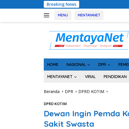
Langsung
Breaking News
Geger! 5 Komisioner
ke
konten
MENU
MENTAYANET
HOME
NASIONAL
DPR
PEME
MENTAYANET
VIRAL
PENDIDIKAN
Beranda
DPR
DPRD KOTIM
DPRD KOTIM
Dewan Ingin Pemda Ko
Sakit Swasta