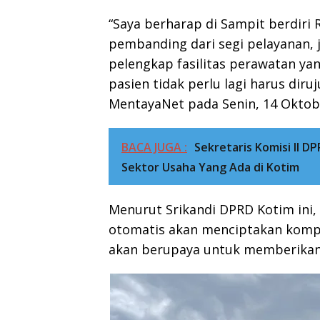
“Saya berharap di Sampit berdiri 
pembanding dari segi pelayanan, 
pelengkap fasilitas perawatan yan
pasien tidak perlu lagi harus diru
MentayaNet pada Senin, 14 Oktob
BACA JUGA :
Sekretaris Komisi II 
Sektor Usaha Yang Ada di Kotim
Menurut Srikandi DPRD Kotim ini,
otomatis akan menciptakan kompe
akan berupaya untuk memberikan 