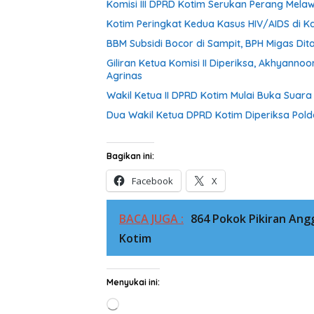
Komisi III DPRD Kotim Serukan Perang Mel
Kotim Peringkat Kedua Kasus HIV/AIDS di Ka
BBM Subsidi Bocor di Sampit, BPH Migas Dita
Giliran Ketua Komisi II Diperiksa, Akhyann
Agrinas
Wakil Ketua II DPRD Kotim Mulai Buka Suar
Dua Wakil Ketua DPRD Kotim Diperiksa Pold
Bagikan ini:
Facebook
X
BACA JUGA :
864 Pokok Pikiran An
Kotim
Menyukai ini:
Memuat...