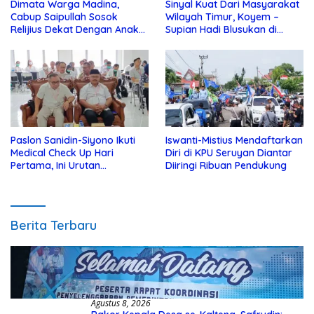
Dimata Warga Madina,
Sinyal Kuat Dari Masyarakat
Cabup Saipullah Sosok
Wilayah Timur, Koyem –
Relijius Dekat Dengan Anak
Supian Hadi Blusukan di
Yatim
Kotim
Paslon Sanidin-Siyono Ikuti
Iswanti-Mistius Mendaftarkan
Medical Check Up Hari
Diri di KPU Seruyan Diantar
Pertama, Ini Urutan
Diiringi Ribuan Pendukung
Pengecekannya
Berita Terbaru
Agustus 8, 2026