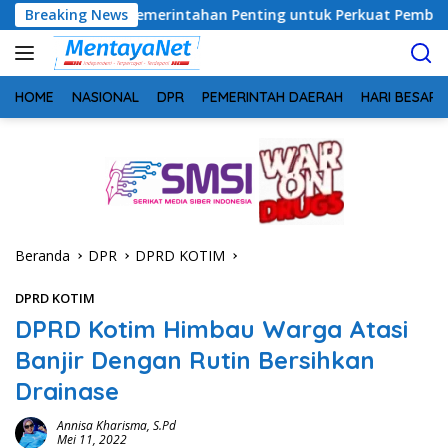
Langsung
rgi Pemerintahan Penting untuk Perkuat Pembangunan Desa
Breaking News
ke
konten
HOME
NASIONAL
DPR
PEMERINTAH DAERAH
HARI BESAR
Beranda
DPR
DPRD KOTIM
DPRD KOTIM
DPRD Kotim Himbau Warga Atasi
Banjir Dengan Rutin Bersihkan
Drainase
Annisa Kharisma, S.Pd
Mei 11, 2022