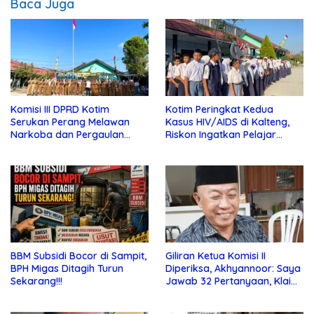
Baca Juga
Komisi III DPRD Kotim
Kotim Peringkat Kedua
Serukan Perang Melawan
Kasus HIV/AIDS di Kalteng,
Narkoba dan Pergaulan
Riskon Ingatkan Pelajar
Bebas di Sekolah
Jauhi Pergaulan Bebas
BBM Subsidi Bocor di Sampit,
Giliran Ketua Komisi II
BPH Migas Ditagih Turun
Diperiksa, Akhyannoor: Saya
Sekarang!!!
Jawab 32 Pertanyaan, Klaim
Tak Tahu Soal KSO Agrinas