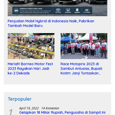
Penjualan Mobil Hybrid di Indonesia Naik, Pabrikan
Tambah Model Baru
Meriah! Borneo Motor Fest
Race Motoprix 2023 di
2023 Rayakan Hari Jadi
Sambut Antusias, Bupati
ke-2 Dekade
Kotim Janji Tuntaskan
Pembangunan Sirkuit
Terpopuler
1
April 19, 2022
14 Komentar
Gelapkan 18 Miliar Rupiah, Pengusaha di Sampit Ini