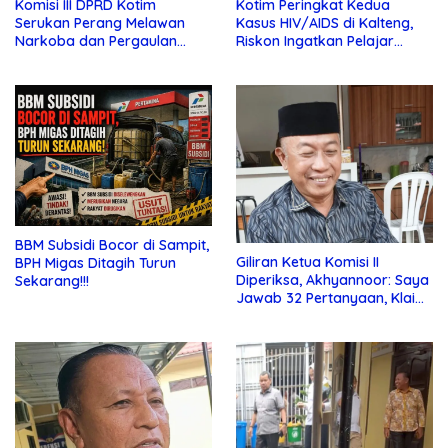
Komisi III DPRD Kotim
Kotim Peringkat Kedua
Serukan Perang Melawan
Kasus HIV/AIDS di Kalteng,
Narkoba dan Pergaulan
Riskon Ingatkan Pelajar
Bebas di Sekolah
Jauhi Pergaulan Bebas
BBM Subsidi Bocor di Sampit,
Giliran Ketua Komisi II
BPH Migas Ditagih Turun
Diperiksa, Akhyannoor: Saya
Sekarang!!!
Jawab 32 Pertanyaan, Klaim
Tak Tahu Soal KSO Agrinas