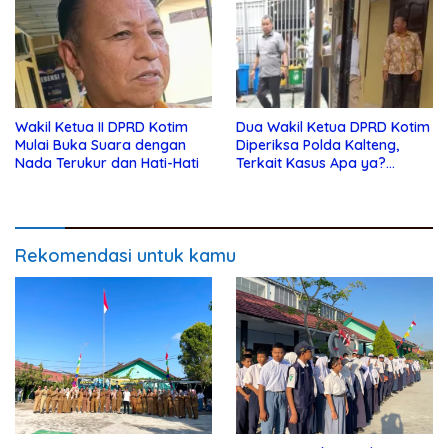
Wakil Ketua II DPRD Kotim
Dua Wakil Ketua DPRD Kotim
Mulai Buka Suara dengan
Diperiksa Polda Kalteng,
Nada Terukur dan Hati-Hati
Terkait Kasus Apa ya?…
Rekomendasi untuk kamu