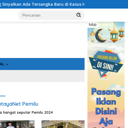
asus Hibah Rp40 Miliar
Geger! 5 Komisioner KPU Kotim 
tutup
AL
tayaNet Pemilu
ta hangat seputar Pemilu 2024