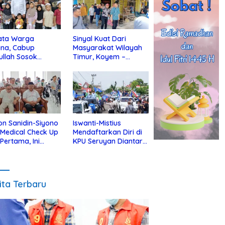
ata Warga
Sinyal Kuat Dari
ina, Cabup
Masyarakat Wilayah
ullah Sosok
Timur, Koyem –
jius Dekat Dengan
Supian Hadi Blusukan
 Yatim
di Kotim
on Sanidin-Siyono
Iswanti-Mistius
i Medical Check Up
Mendaftarkan Diri di
 Pertama, Ini
KPU Seruyan Diantar
an
Diiringi Ribuan
gecekannya
Pendukung
ita Terbaru