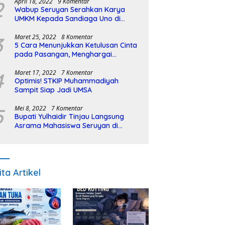
2
April 18, 2022
9 Komentar
Wabup Seruyan Serahkan Karya
UMKM Kepada Sandiaga Uno di
Istiqlal Halal Expo
3
Maret 25, 2022
8 Komentar
5 Cara Menunjukkan Ketulusan Cinta
pada Pasangan, Menghargai
Sepenuh Hati
4
Maret 17, 2022
7 Komentar
Optimis! STKIP Muhammadiyah
Sampit Siap Jadi UMSA
5
Mei 8, 2022
7 Komentar
Bupati Yulhaidir Tinjau Langsung
Asrama Mahasiswa Seruyan di
Banjarmasin
ita Artikel