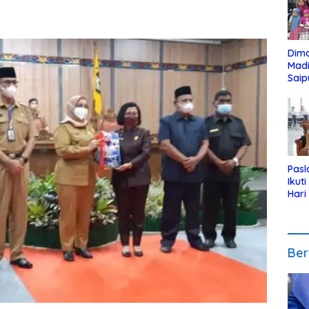
Dim
Mad
Saip
Reli
Anak
Pasl
Ikut
Hari
Urut
Pen
Ber