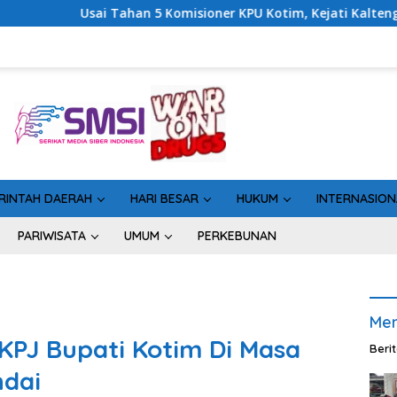
er KPU Kotim, Kejati Kalteng Sinyalkan Ada Tersangka Baru di K
RINTAH DAERAH
HARI BESAR
HUKUM
INTERNASION
PARIWISATA
UMUM
PERKEBUNAN
Men
LKPJ Bupati Kotim Di Masa
Beri
ndai