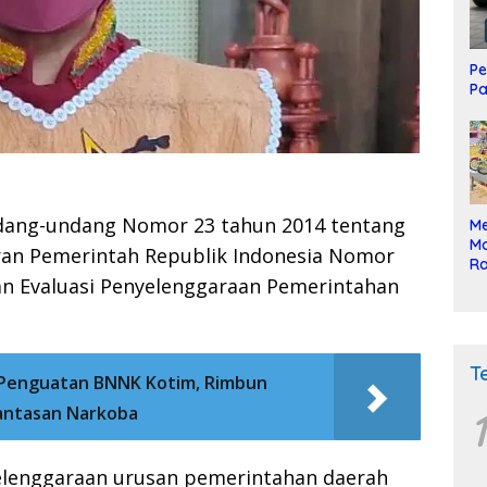
Pe
Pa
 Undang-undang Nomor 23 tahun 2014 tentang
Me
Mo
ran Pemerintah Republik Indonesia Nomor
Ra
an Evaluasi Penyelenggaraan Pemerintahan
ke
T
Penguatan BNNK Kotim, Rimbun
antasan Narkoba
1
elenggaraan urusan pemerintahan daerah