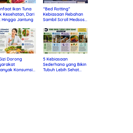
nfaat Ikan Tuna
“Bed Rotting”
k Kesehatan, Dari
Kebiasaan Rebahan
 Hingga Jantung
Sambil Scroll Medsos
yang Ternyata Tanda
Depresi
 Gizi Dorong
5 Kebiasaan
yarakat
Sederhana yang Bikin
banyak Konsumsi
Tubuh Lebih Sehat
nan Utuh untuk
Tanpa Ribet
a Kesehatan