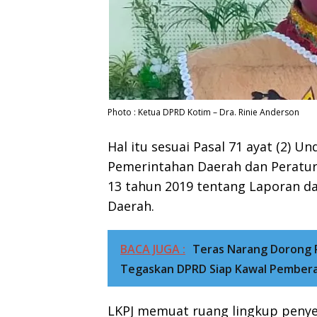
Photo : Ketua DPRD Kotim – Dra. Rinie Anderson
Hal itu sesuai Pasal 71 ayat (2)
Pemerintahan Daerah dan Peratu
13 tahun 2019 tentang Laporan d
Daerah.
BACA JUGA :
Teras Narang Dorong 
Tegaskan DPRD Siap Kawal Pember
LKPJ memuat ruang lingkup peny