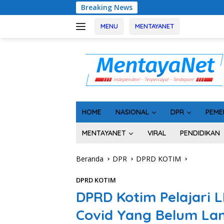
Langsung
Breaking News
Usai Tahan 5 Komision
ke
konten
MENU
MENTAYANET
HOME
NASIONAL
DPR
PEME
MENTAYANET
VIRAL
PENDIDIKAN
Beranda
DPR
DPRD KOTIM
DPRD KOTIM
DPRD Kotim Pelajari 
Covid Yang Belum La