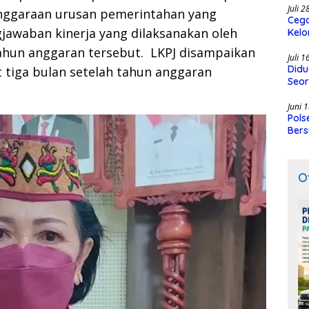
Juli 
nggaraan urusan pemerintahan yang
Cega
awaban kinerja yang dilaksanakan oleh
Kelo
SMK
ahun anggaran tersebut. LKPJ disampaikan
Juli 
Didu
 tiga bulan setelah tahun anggaran
Seor
Juni 
Pols
Bers
O