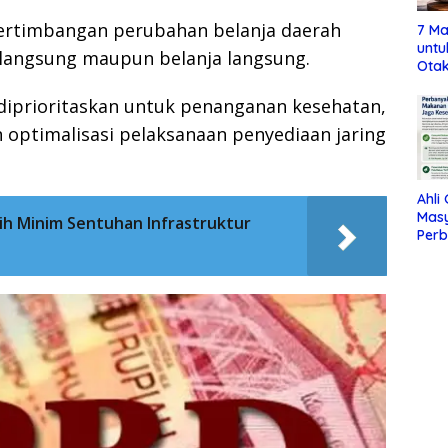
 pertimbangan perubahan belanja daerah
7 Ma
untu
k langsung maupun belanja langsung.
Otak
 diprioritaskan untuk penanganan kesehatan,
ptimalisasi pelaksanaan penyediaan jaring
Ahli
Mas
h Minim Sentuhan Infrastruktur
Per
Maka
Jag