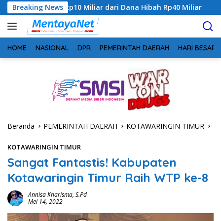
Langsung
p10 Miliar dari Dana Hibah Rp40 Miliar
Breaking News
Gandeng Bidan S
ke
konten
HOME
NASIONAL
DPR
PEMERINTAH DAERAH
HARI BESAR
Beranda
PEMERINTAH DAERAH
KOTAWARINGIN TIMUR
KOTAWARINGIN TIMUR
Sangat Fantastis! Kabupaten
Kotawaringin Timur Raih WTP ke-8
Annisa Kharisma, S.Pd
Mei 14, 2022