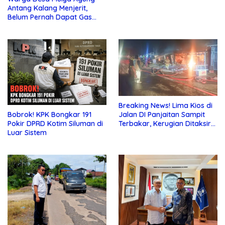
Antang Kalang Menjerit,
Belum Pernah Dapat Gas
dan Pupuk Subsidi, Tapi
Pajak Selalu Ditagih
Breaking News! Lima Kios di
Jalan DI Panjaitan Sampit
Bobrok! KPK Bongkar 191
Terbakar, Kerugian Ditaksir
Pokir DPRD Kotim Siluman di
Ratusan Juta
Luar Sistem