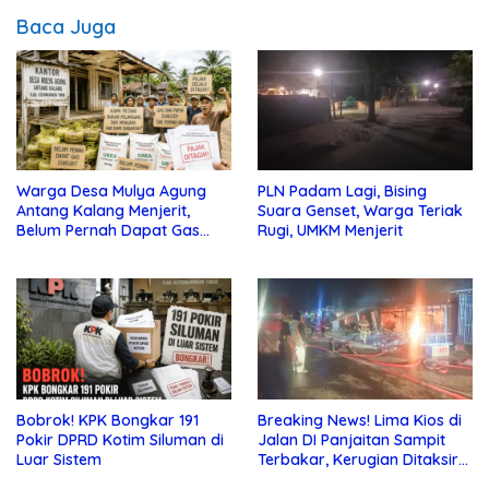
Baca Juga
Warga Desa Mulya Agung
PLN Padam Lagi, Bising
Antang Kalang Menjerit,
Suara Genset, Warga Teriak
Belum Pernah Dapat Gas
Rugi, UMKM Menjerit
dan Pupuk Subsidi, Tapi
Pajak Selalu Ditagih
Bobrok! KPK Bongkar 191
Breaking News! Lima Kios di
Pokir DPRD Kotim Siluman di
Jalan DI Panjaitan Sampit
Luar Sistem
Terbakar, Kerugian Ditaksir
Ratusan Juta