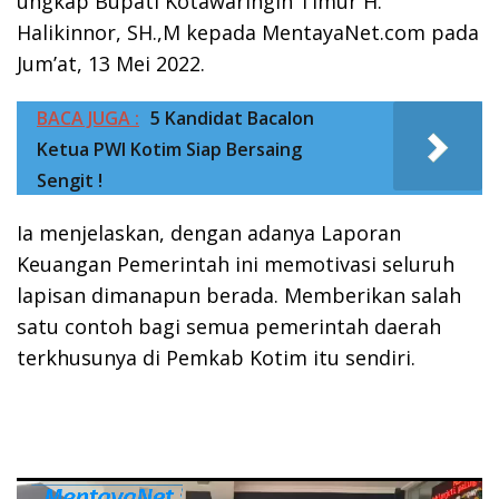
ungkap Bupati Kotawaringin Timur H.
Halikinnor, SH.,M kepada MentayaNet.com pada
Jum’at, 13 Mei 2022.
BACA JUGA :
5 Kandidat Bacalon
Ketua PWI Kotim Siap Bersaing
Sengit !
Ia menjelaskan, dengan adanya Laporan
Keuangan Pemerintah ini memotivasi seluruh
lapisan dimanapun berada. Memberikan salah
satu contoh bagi semua pemerintah daerah
terkhusunya di Pemkab Kotim itu sendiri.