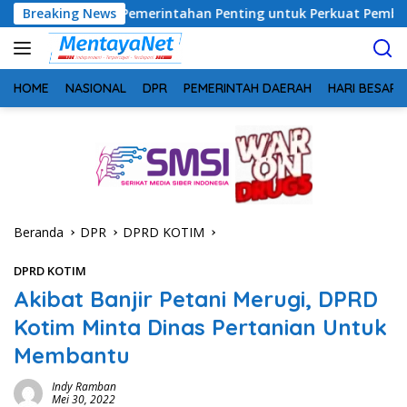
Langsung
ergi Pemerintahan Penting untuk Perkuat Pembangunan Desa
Breaking News
ke
konten
HOME
NASIONAL
DPR
PEMERINTAH DAERAH
HARI BESAR
Beranda
DPR
DPRD KOTIM
DPRD KOTIM
Akibat Banjir Petani Merugi, DPRD
Kotim Minta Dinas Pertanian Untuk
Membantu
Indy Ramban
Mei 30, 2022