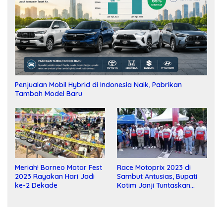
Penjualan Mobil Hybrid di Indonesia Naik, Pabrikan
Tambah Model Baru
Meriah! Borneo Motor Fest
Race Motoprix 2023 di
2023 Rayakan Hari Jadi
Sambut Antusias, Bupati
ke-2 Dekade
Kotim Janji Tuntaskan
Pembangunan Sirkuit