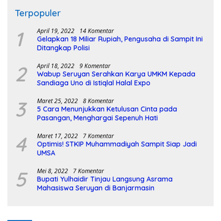
Terpopuler
1
April 19, 2022
14 Komentar
Gelapkan 18 Miliar Rupiah, Pengusaha di Sampit Ini
Ditangkap Polisi
2
April 18, 2022
9 Komentar
Wabup Seruyan Serahkan Karya UMKM Kepada
Sandiaga Uno di Istiqlal Halal Expo
3
Maret 25, 2022
8 Komentar
5 Cara Menunjukkan Ketulusan Cinta pada
Pasangan, Menghargai Sepenuh Hati
4
Maret 17, 2022
7 Komentar
Optimis! STKIP Muhammadiyah Sampit Siap Jadi
UMSA
5
Mei 8, 2022
7 Komentar
Bupati Yulhaidir Tinjau Langsung Asrama
Mahasiswa Seruyan di Banjarmasin