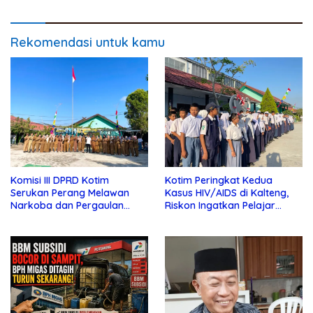
Rekomendasi untuk kamu
Komisi III DPRD Kotim
Kotim Peringkat Kedua
Serukan Perang Melawan
Kasus HIV/AIDS di Kalteng,
Narkoba dan Pergaulan
Riskon Ingatkan Pelajar
Bebas di Sekolah
Jauhi Pergaulan Bebas