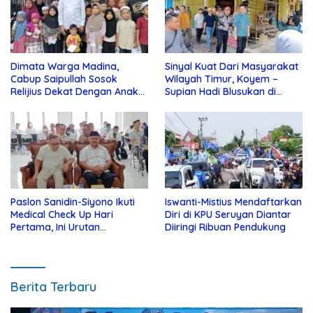
Dimata Warga Madina,
Sinyal Kuat Dari Masyarakat
Cabup Saipullah Sosok
Wilayah Timur, Koyem –
Relijius Dekat Dengan Anak
Supian Hadi Blusukan di
Yatim
Kotim
Paslon Sanidin-Siyono Ikuti
Iswanti-Mistius Mendaftarkan
Medical Check Up Hari
Diri di KPU Seruyan Diantar
Pertama, Ini Urutan
Diiringi Ribuan Pendukung
Pengecekannya
Berita Terbaru