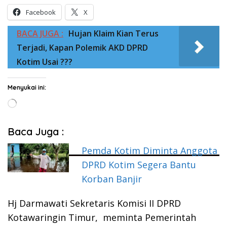
Facebook
X
BACA JUGA :
Hujan Klaim Kian Terus
Terjadi, Kapan Polemik AKD DPRD
Kotim Usai ???
Menyukai ini:
Memuat...
Baca Juga :
Pemda Kotim Diminta Anggota
DPRD Kotim Segera Bantu
Korban Banjir
Hj Darmawati Sekretaris Komisi II DPRD
Kotawaringin Timur, meminta Pemerintah