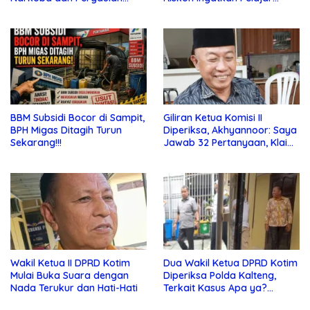
Bebas di Sekolah
Jauhi Pergaulan Bebas
BBM Subsidi Bocor di Sampit,
Giliran Ketua Komisi II
BPH Migas Ditagih Turun
Diperiksa, Akhyannoor: Saya
Sekarang!!!
Jawab 32 Pertanyaan, Klaim
Tak Tahu Soal KSO Agrinas
Wakil Ketua II DPRD Kotim
Dua Wakil Ketua DPRD Kotim
Mulai Buka Suara dengan
Diperiksa Polda Kalteng,
Nada Terukur dan Hati-Hati
Terkait Kasus Apa ya?…