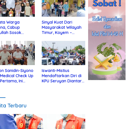
ata Warga
Sinyal Kuat Dari
ina, Cabup
Masyarakat Wilayah
ullah Sosok
Timur, Koyem –
jius Dekat Dengan
Supian Hadi Blusukan
 Yatim
di Kotim
on Sanidin-Siyono
Iswanti-Mistius
i Medical Check Up
Mendaftarkan Diri di
 Pertama, Ini
KPU Seruyan Diantar
an
Diiringi Ribuan
gecekannya
Pendukung
ita Terbaru