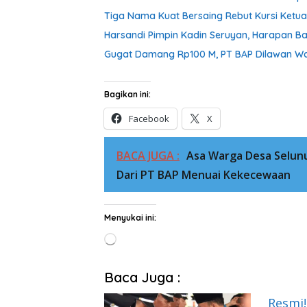
Tiga Nama Kuat Bersaing Rebut Kursi Ketu
Harsandi Pimpin Kadin Seruyan, Harapan B
Gugat Damang Rp100 M, PT BAP Dilawan War
Bagikan ini:
Facebook
X
BACA JUGA :
Asa Warga Desa Selu
Dari PT BAP Menuai Kekecewaan
Menyukai ini:
Memuat...
Baca Juga :
Resmi!