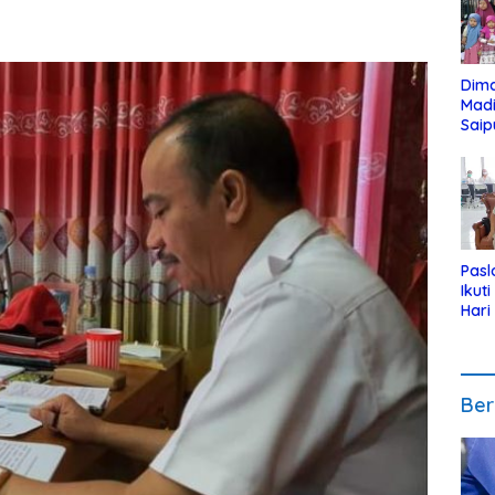
Dim
Mad
Saip
Reli
Anak
Pasl
Ikut
Hari
Urut
Pen
Ber