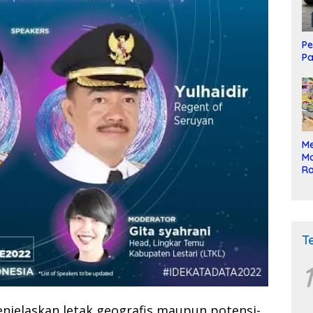
Pe
Pa
Me
Mo
Ra
ke
T
1
njelaskan letak geografis maupun potensi-