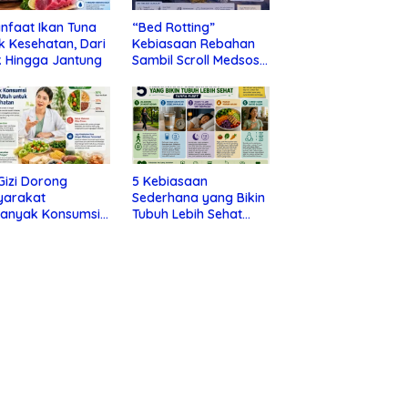
nfaat Ikan Tuna
“Bed Rotting”
k Kesehatan, Dari
Kebiasaan Rebahan
 Hingga Jantung
Sambil Scroll Medsos
yang Ternyata Tanda
Depresi
 Gizi Dorong
5 Kebiasaan
yarakat
Sederhana yang Bikin
banyak Konsumsi
Tubuh Lebih Sehat
nan Utuh untuk
Tanpa Ribet
a Kesehatan