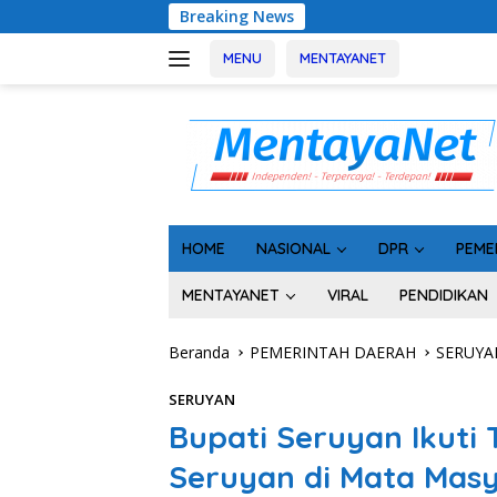
Langsung
Breaking News
Usai Tahan 5 K
ke
konten
MENU
MENTAYANET
HOME
NASIONAL
DPR
PEME
MENTAYANET
VIRAL
PENDIDIKAN
Beranda
PEMERINTAH DAERAH
SERUYA
SERUYAN
Bupati Seruyan Ikuti 
Seruyan di Mata Mas