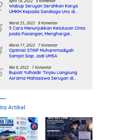
2
April 18, 2022
9 Komentar
Wabup Seruyan Serahkan Karya
UMKM Kepada Sandiaga Uno di
Istiqlal Halal Expo
3
Maret 25, 2022
8 Komentar
5 Cara Menunjukkan Ketulusan Cinta
pada Pasangan, Menghargai
Sepenuh Hati
4
Maret 17, 2022
7 Komentar
Optimis! STKIP Muhammadiyah
Sampit Siap Jadi UMSA
5
Mei 8, 2022
7 Komentar
Bupati Yulhaidir Tinjau Langsung
Asrama Mahasiswa Seruyan di
Banjarmasin
ita Artikel