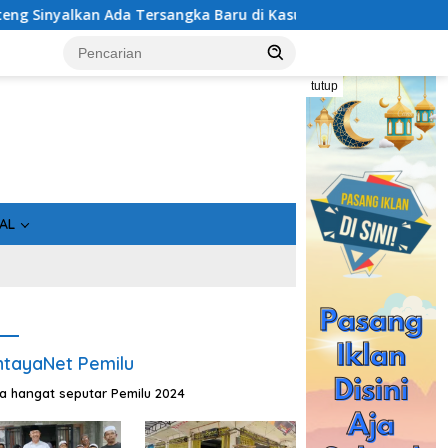
ru di Kasus Hibah Rp40 Miliar
Bukan Sekadar Asin, Ika
tutup
AL
tayaNet Pemilu
ta hangat seputar Pemilu 2024