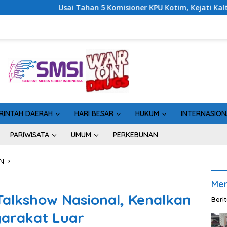
omisioner KPU Kotim, Kejati Kalteng Sinyalkan Ada Tersangka Ba
RINTAH DAERAH
HARI BESAR
HUKUM
INTERNASION
PARIWISATA
UMUM
PERKEBUNAN
N
Men
Talkshow Nasional, Kenalkan
Beri
yarakat Luar