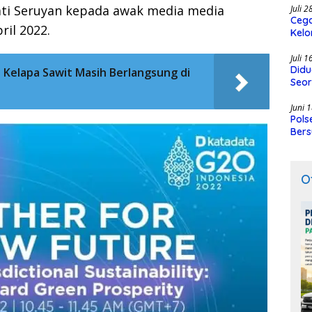
ti Seruyan kepada awak media media
Juli 
Cega
ril 2022.
Kelo
SMK
Juli 
Didu
Kelapa Sawit Masih Berlangsung di
Seor
Juni 
Pols
Bers
O