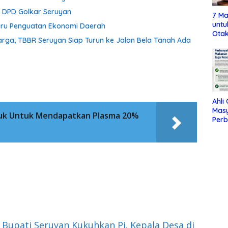
a DPD Golkar Seruyan
7 Ma
untu
aru Penguatan Ekonomi Daerah
Otak
ga, TBBR Seruyan Siap Turun ke Jalan Bela Tanah Ada
Ahli
Mas
nuk Untuk Mendapatkan Plasma 20%
Per
Maka
Jag
 Bupati Seruyan Kukuhkan Pj. Kepala Desa di