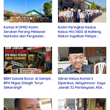
Komisi III DPRD Kotim
Kotim Peringkat Kedua
Serukan Perang Melawan
Kasus HIV/AIDS di Kalteng,
Narkoba dan Pergaulan
Riskon Ingatkan Pelajar
Bebas di Sekolah
Jauhi Pergaulan Bebas
BBM Subsidi Bocor di Sampit,
Giliran Ketua Komisi II
BPH Migas Ditagih Turun
Diperiksa, Akhyannoor: Saya
Sekarang!!!
Jawab 32 Pertanyaan, Klaim
Tak Tahu Soal KSO Agrinas