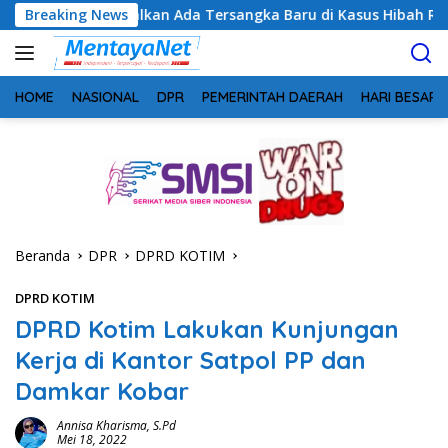
Langsung
alkan Ada Tersangka Baru di Kasus Hibah Rp40 Miliar
Breaking News
Bu
ke
konten
HOME
NASIONAL
DPR
PEMERINTAH DAERAH
HARI BESAR
Beranda
DPR
DPRD KOTIM
DPRD KOTIM
DPRD Kotim Lakukan Kunjungan
Kerja di Kantor Satpol PP dan
Damkar Kobar
Annisa Kharisma, S.Pd
Mei 18, 2022