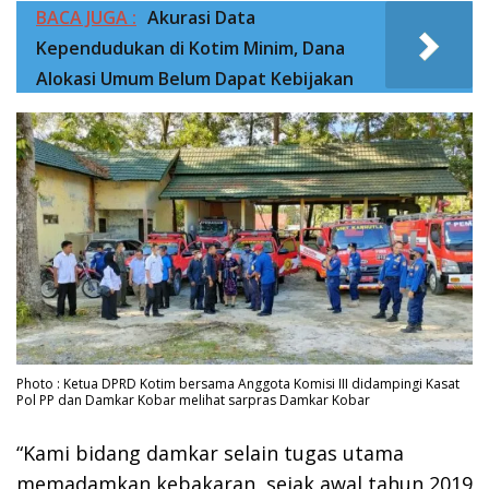
BACA JUGA :
Akurasi Data
Kependudukan di Kotim Minim, Dana
Alokasi Umum Belum Dapat Kebijakan
Photo : Ketua DPRD Kotim bersama Anggota Komisi III didampingi Kasat
Pol PP dan Damkar Kobar melihat sarpras Damkar Kobar
“Kami bidang damkar selain tugas utama
memadamkan kebakaran, sejak awal tahun 2019