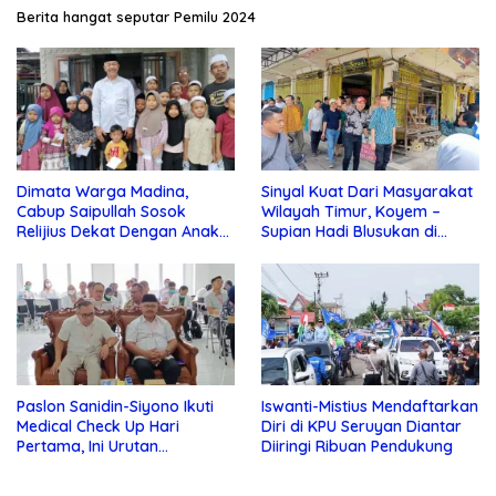
Berita hangat seputar Pemilu 2024
Dimata Warga Madina,
Sinyal Kuat Dari Masyarakat
Cabup Saipullah Sosok
Wilayah Timur, Koyem –
Relijius Dekat Dengan Anak
Supian Hadi Blusukan di
Yatim
Kotim
Paslon Sanidin-Siyono Ikuti
Iswanti-Mistius Mendaftarkan
Medical Check Up Hari
Diri di KPU Seruyan Diantar
Pertama, Ini Urutan
Diiringi Ribuan Pendukung
Pengecekannya