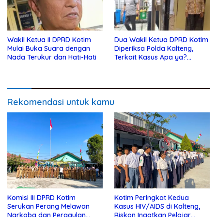
Wakil Ketua II DPRD Kotim
Dua Wakil Ketua DPRD Kotim
Mulai Buka Suara dengan
Diperiksa Polda Kalteng,
Nada Terukur dan Hati-Hati
Terkait Kasus Apa ya?…
Rekomendasi untuk kamu
Komisi III DPRD Kotim
Kotim Peringkat Kedua
Serukan Perang Melawan
Kasus HIV/AIDS di Kalteng,
Narkoba dan Pergaulan
Riskon Ingatkan Pelajar