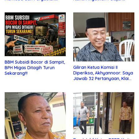
Bebas di Sekolah
Jauhi Pergaulan Bebas
BBM Subsidi Bocor di Sampit,
Giliran Ketua Komisi II
BPH Migas Ditagih Turun
Diperiksa, Akhyannoor: Saya
Sekarang!!!
Jawab 32 Pertanyaan, Klaim
Tak Tahu Soal KSO Agrinas