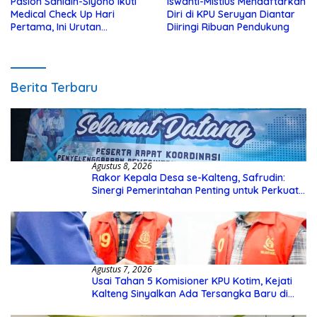
Paslon Sanidin-Siyono Ikuti
Iswanti-Mistius Mendaftarkan
Medical Check Up Hari
Diri di KPU Seruyan Diantar
Pertama, Ini Urutan
Diiringi Ribuan Pendukung
Pengecekannya
Berita Terbaru
Agustus 8, 2026
Rakor Kepala Desa se-Kalteng, Safrudin:
Sinergi Pemerintahan Penting untuk Perkuat
Pembangunan Desa
Agustus 7, 2026
Usai Tahan 5 Komisioner KPU Kotim, Kejati
Kalteng Sinyalkan Ada Tersangka Baru di
Kasus Hibah Rp40 Miliar