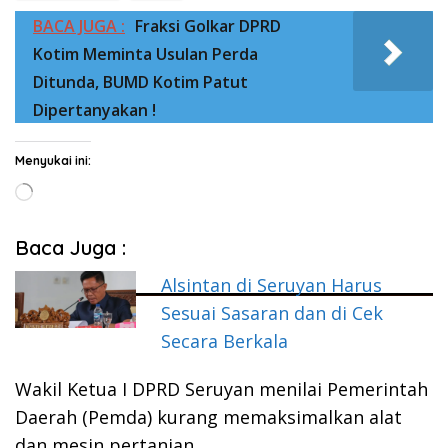
BACA JUGA :
Fraksi Golkar DPRD
Kotim Meminta Usulan Perda
Ditunda, BUMD Kotim Patut
Dipertanyakan !
Menyukai ini:
Memuat...
Baca Juga :
Alsintan di Seruyan Harus
Sesuai Sasaran dan di Cek
Secara Berkala
Wakil Ketua I DPRD Seruyan menilai Pemerintah
Daerah (Pemda) kurang memaksimalkan alat
dan mesin pertanian…