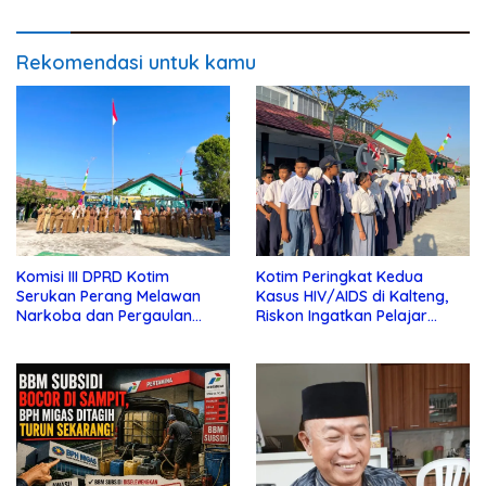
Rekomendasi untuk kamu
Komisi III DPRD Kotim
Kotim Peringkat Kedua
Serukan Perang Melawan
Kasus HIV/AIDS di Kalteng,
Narkoba dan Pergaulan
Riskon Ingatkan Pelajar
Bebas di Sekolah
Jauhi Pergaulan Bebas