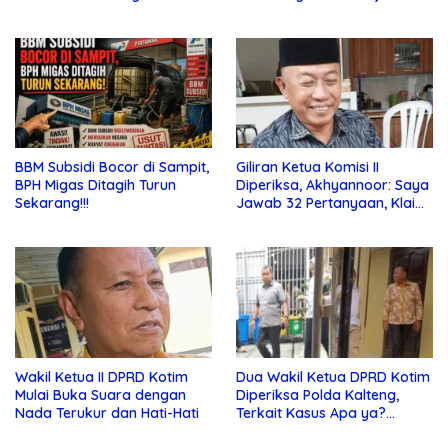
Bebas di Sekolah
Jauhi Pergaulan Bebas
BBM Subsidi Bocor di Sampit,
Giliran Ketua Komisi II
BPH Migas Ditagih Turun
Diperiksa, Akhyannoor: Saya
Sekarang!!!
Jawab 32 Pertanyaan, Klaim
Tak Tahu Soal KSO Agrinas
Wakil Ketua II DPRD Kotim
Dua Wakil Ketua DPRD Kotim
Mulai Buka Suara dengan
Diperiksa Polda Kalteng,
Nada Terukur dan Hati-Hati
Terkait Kasus Apa ya?…