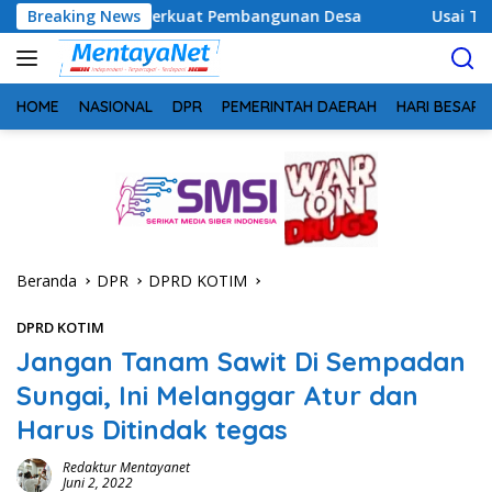
Langsung
uk Perkuat Pembangunan Desa
Breaking News
Usai Tahan 5 Komisioner 
ke
konten
HOME
NASIONAL
DPR
PEMERINTAH DAERAH
HARI BESAR
Beranda
DPR
DPRD KOTIM
DPRD KOTIM
Jangan Tanam Sawit Di Sempadan
Sungai, Ini Melanggar Atur dan
Harus Ditindak tegas
Redaktur Mentayanet
Juni 2, 2022