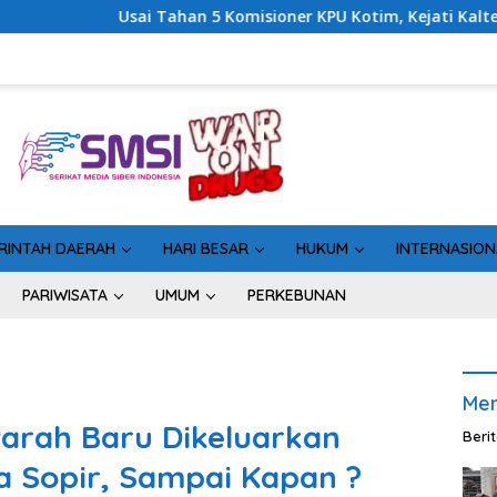
 Komisioner KPU Kotim, Kejati Kalteng Sinyalkan Ada Tersangka 
RINTAH DAERAH
HARI BESAR
HUKUM
INTERNASION
PARIWISATA
UMUM
PERKEBUNAN
Men
arah Baru Dikeluarkan
Beri
a Sopir, Sampai Kapan ?