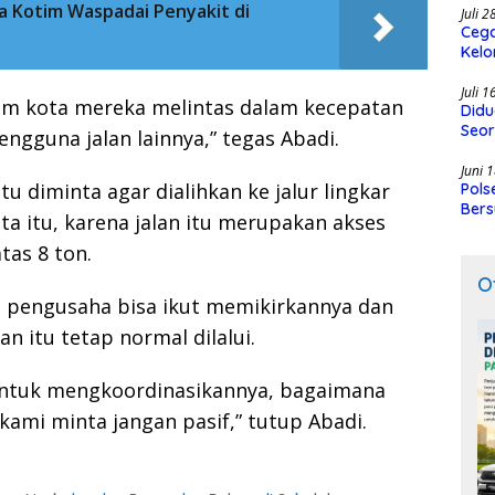
a Kotim Waspadai Penyakit di
Juli 
Cega
Kelo
SMK
Juli 
alam kota mereka melintas dalam kecepatan
Didu
Seor
ngguna jalan lainnya,” tegas Abadi.
Juni 
u diminta agar dialihkan ke jalur lingkar
Pols
Bers
a itu, karena jalan itu merupakan akses
tas 8 ton.
O
ya pengusaha bisa ikut memikirkannya dan
n itu tetap normal dilalui.
 untuk mengkoordinasikannya, bagaimana
b kami minta jangan pasif,” tutup Abadi.