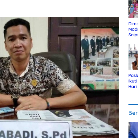
Dim
Mad
Saip
Reli
Anak
Pasl
Ikut
Hari
Urut
Pen
Ber