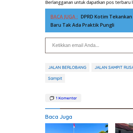
Berlangganan untuk dapatkan pos terbaru l
BACA JUGA :
DPRD Kotim Tekankan 
Baru Tak Ada Praktik Pungli
Ketikkan email Anda...
JALAN BERLOBANG
JALAN SAMPIT RUS
Sampit
1
Komentar
Baca Juga