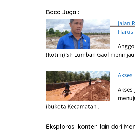
Baca Juga :
Jalan 
Harus 
Anggot
(Kotim) SP Lumban Gaol meninjau
Akses
Akses 
menuj
ibukota Kecamatan…
Eksplorasi konten lain dari M