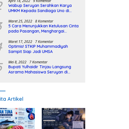
2
April 18, 2022
9 Komentar
Wabup Seruyan Serahkan Karya
UMKM Kepada Sandiaga Uno di
Istiqlal Halal Expo
3
Maret 25, 2022
8 Komentar
5 Cara Menunjukkan Ketulusan Cinta
pada Pasangan, Menghargai
Sepenuh Hati
4
Maret 17, 2022
7 Komentar
Optimis! STKIP Muhammadiyah
Sampit Siap Jadi UMSA
5
Mei 8, 2022
7 Komentar
Bupati Yulhaidir Tinjau Langsung
Asrama Mahasiswa Seruyan di
Banjarmasin
ita Artikel