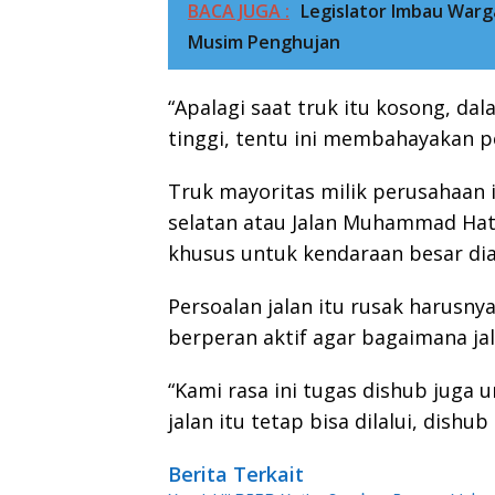
BACA JUGA :
Legislator Imbau Warg
Musim Penghujan
“Apalagi saat truk itu kosong, d
tinggi, tentu ini membahayakan pe
Truk mayoritas milik perusahaan it
selatan atau Jalan Muhammad Hatt
khusus untuk kendaraan besar dia
Persoalan jalan itu rusak harusn
berperan aktif agar bagaimana jala
“Kami rasa ini tugas dishub juga
jalan itu tetap bisa dilalui, dishu
Berita Terkait