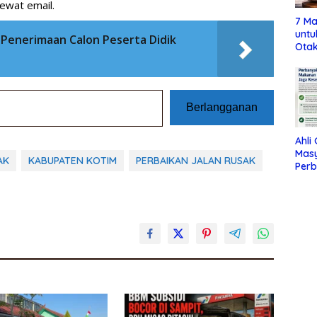
ewat email.
7 Ma
untu
Penerimaan Calon Peserta Didik
Otak
Berlangganan
Ahli
Mas
AK
KABUPATEN KOTIM
PERBAIKAN JALAN RUSAK
Per
Maka
Jag