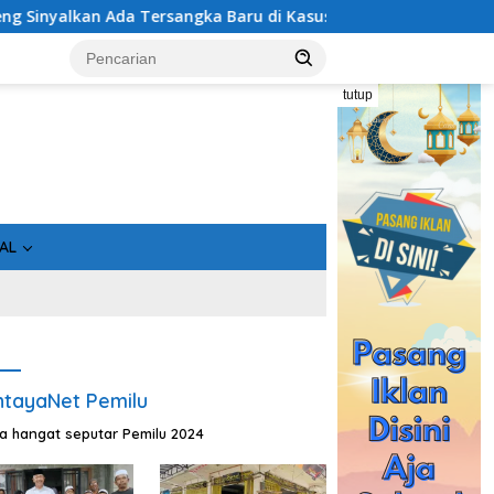
Baru di Kasus Hibah Rp40 Miliar
Bukan Sekadar Asin, I
tutup
AL
tayaNet Pemilu
ta hangat seputar Pemilu 2024