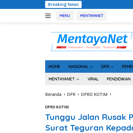
Langsung
Breaking News
Usai Tahan 5
ke
konten
MENU
MENTAYANET
HOME
NASIONAL
DPR
PEME
MENTAYANET
VIRAL
PENDIDIKAN
Beranda
DPR
DPRD KOTIM
DPRD KOTIM
Tunggu Jalan Rusak P
Surat Teguran Kepad