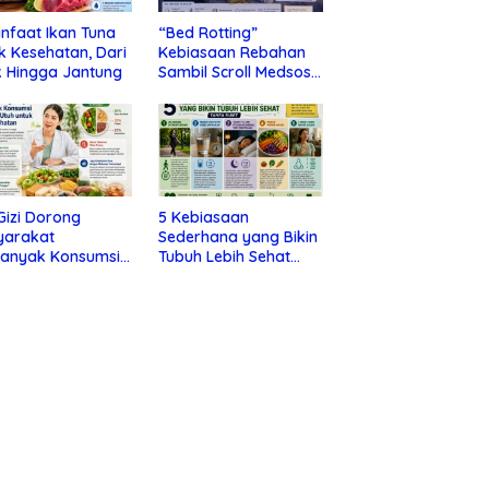
nfaat Ikan Tuna
“Bed Rotting”
k Kesehatan, Dari
Kebiasaan Rebahan
 Hingga Jantung
Sambil Scroll Medsos
yang Ternyata Tanda
Depresi
 Gizi Dorong
5 Kebiasaan
yarakat
Sederhana yang Bikin
banyak Konsumsi
Tubuh Lebih Sehat
nan Utuh untuk
Tanpa Ribet
a Kesehatan