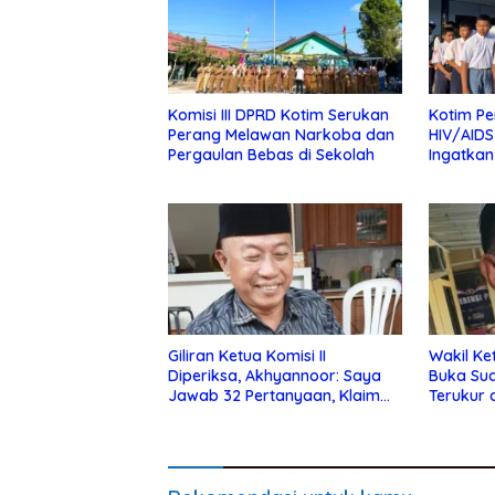
Komisi III DPRD Kotim Serukan
Kotim Pe
Perang Melawan Narkoba dan
HIV/AIDS
Pergaulan Bebas di Sekolah
Ingatkan
Pergaul
Giliran Ketua Komisi II
Wakil Ke
Diperiksa, Akhyannoor: Saya
Buka Su
Jawab 32 Pertanyaan, Klaim
Terukur 
Tak Tahu Soal KSO Agrinas