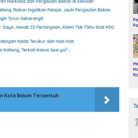
awan Narkoba dan Pergaulan Bebas di Sekolah
lteng, Riskon Ingatkan Pelajar Jauhi Pergaulan Bebas
gih Turun Sekarang!!!
Pe
Pa
oor: Saya Jawab 32 Pertanyaan, Klaim Tak Tahu Soal KSO
a dengan Nada Terukur dan Hati-Hati
a Kalteng, Terkait Kasus Apa ya?…
Me
Mo
Ra
ke
ran Kota Belum Tersentuh
T
1