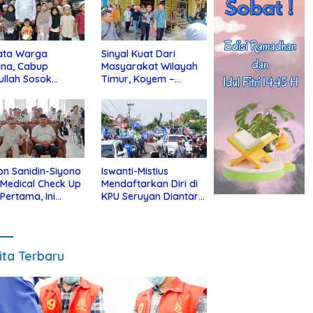
ata Warga
Sinyal Kuat Dari
ina, Cabup
Masyarakat Wilayah
ullah Sosok
Timur, Koyem –
jius Dekat Dengan
Supian Hadi Blusukan
 Yatim
di Kotim
on Sanidin-Siyono
Iswanti-Mistius
i Medical Check Up
Mendaftarkan Diri di
 Pertama, Ini
KPU Seruyan Diantar
an
Diiringi Ribuan
gecekannya
Pendukung
ita Terbaru