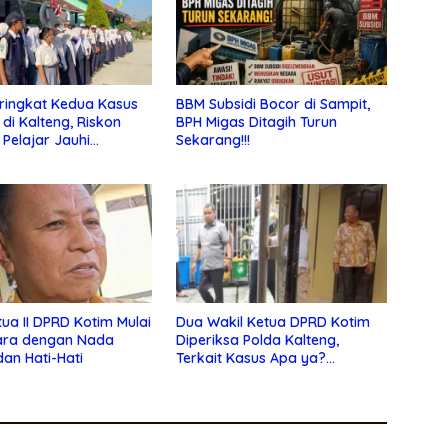
ringkat Kedua Kasus
BBM Subsidi Bocor di Sampit,
 di Kalteng, Riskon
BPH Migas Ditagih Turun
 Pelajar Jauhi
Sekarang!!!
an Bebas
tua II DPRD Kotim Mulai
Dua Wakil Ketua DPRD Kotim
ara dengan Nada
Diperiksa Polda Kalteng,
dan Hati-Hati
Terkait Kasus Apa ya?…