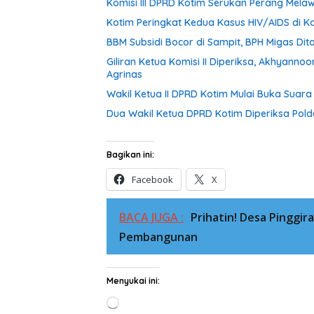
Komisi III DPRD Kotim Serukan Perang Mel
Kotim Peringkat Kedua Kasus HIV/AIDS di Ka
BBM Subsidi Bocor di Sampit, BPH Migas Dita
Giliran Ketua Komisi II Diperiksa, Akhyann
Agrinas
Wakil Ketua II DPRD Kotim Mulai Buka Suar
Dua Wakil Ketua DPRD Kotim Diperiksa Pold
Bagikan ini:
Facebook
X
BACA JUGA :
Prihatin! Desa Pinggi
Pembangunan
Menyukai ini:
Memuat...