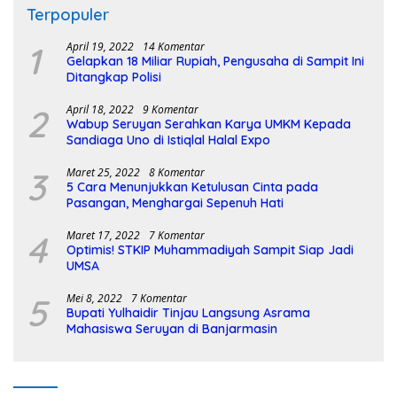
Terpopuler
1
April 19, 2022
14 Komentar
Gelapkan 18 Miliar Rupiah, Pengusaha di Sampit Ini
Ditangkap Polisi
2
April 18, 2022
9 Komentar
Wabup Seruyan Serahkan Karya UMKM Kepada
Sandiaga Uno di Istiqlal Halal Expo
3
Maret 25, 2022
8 Komentar
5 Cara Menunjukkan Ketulusan Cinta pada
Pasangan, Menghargai Sepenuh Hati
4
Maret 17, 2022
7 Komentar
Optimis! STKIP Muhammadiyah Sampit Siap Jadi
UMSA
5
Mei 8, 2022
7 Komentar
Bupati Yulhaidir Tinjau Langsung Asrama
Mahasiswa Seruyan di Banjarmasin