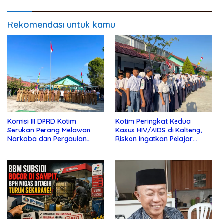
Rekomendasi untuk kamu
Komisi III DPRD Kotim
Kotim Peringkat Kedua
Serukan Perang Melawan
Kasus HIV/AIDS di Kalteng,
Narkoba dan Pergaulan
Riskon Ingatkan Pelajar
Bebas di Sekolah
Jauhi Pergaulan Bebas