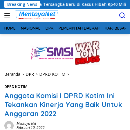
Langsung
ersangka Baru di Kasus Hibah Rp40 Miliar
Breaking News
Geger! 5 Komi
ke
konten
HOME
NASIONAL
DPR
PEMERINTAH DAERAH
HARI BESAR
Beranda
DPR
DPRD KOTIM
DPRD KOTIM
Anggota Komisi I DPRD Kotim Ini
Tekankan Kinerja Yang Baik Untuk
Anggaran 2022
Mentaya Net
Februari 10, 2022