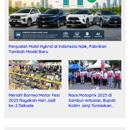
Penjualan Mobil Hybrid di Indonesia Naik, Pabrikan
Tambah Model Baru
Meriah! Borneo Motor Fest
Race Motoprix 2023 di
2023 Rayakan Hari Jadi
Sambut Antusias, Bupati
ke-2 Dekade
Kotim Janji Tuntaskan
Pembangunan Sirkuit