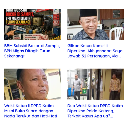
Bebas di Sekolah
Jauhi Pergaulan Bebas
BBM Subsidi Bocor di Sampit,
Giliran Ketua Komisi II
BPH Migas Ditagih Turun
Diperiksa, Akhyannoor: Saya
Sekarang!!!
Jawab 32 Pertanyaan, Klaim
Tak Tahu Soal KSO Agrinas
Wakil Ketua II DPRD Kotim
Dua Wakil Ketua DPRD Kotim
Mulai Buka Suara dengan
Diperiksa Polda Kalteng,
Nada Terukur dan Hati-Hati
Terkait Kasus Apa ya?…