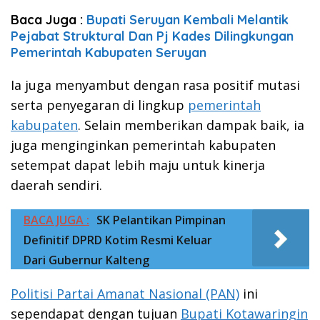
Baca Juga :
Bupati Seruyan Kembali Melantik
Pejabat Struktural Dan Pj Kades Dilingkungan
Pemerintah Kabupaten Seruyan
Ia juga menyambut dengan rasa positif mutasi
serta penyegaran di lingkup
pemerintah
kabupaten
. Selain memberikan dampak baik, ia
juga menginginkan pemerintah kabupaten
setempat dapat lebih maju untuk kinerja
daerah sendiri.
BACA JUGA :
SK Pelantikan Pimpinan
Definitif DPRD Kotim Resmi Keluar
Dari Gubernur Kalteng
Politisi Partai Amanat Nasional (PAN)
ini
sependapat dengan tujuan
Bupati Kotawaringin