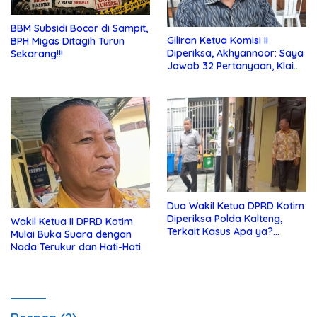
BBM Subsidi Bocor di Sampit,
Giliran Ketua Komisi II
BPH Migas Ditagih Turun
Diperiksa, Akhyannoor: Saya
Sekarang!!!
Jawab 32 Pertanyaan, Klaim
Tak Tahu Soal KSO Agrinas
Dua Wakil Ketua DPRD Kotim
Diperiksa Polda Kalteng,
Wakil Ketua II DPRD Kotim
Terkait Kasus Apa ya?…
Mulai Buka Suara dengan
Nada Terukur dan Hati-Hati