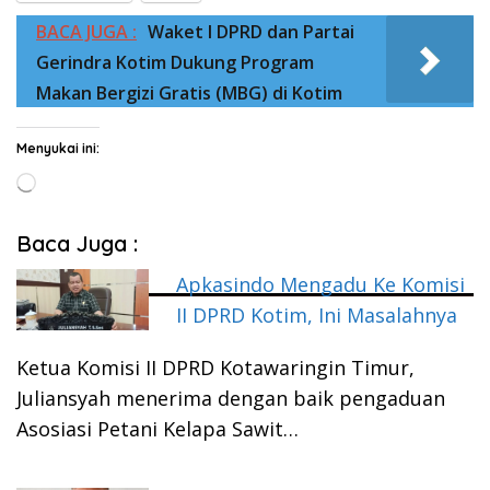
BACA JUGA :
Waket I DPRD dan Partai
Gerindra Kotim Dukung Program
Makan Bergizi Gratis (MBG) di Kotim
Menyukai ini:
Memuat...
Baca Juga :
Apkasindo Mengadu Ke Komisi
II DPRD Kotim, Ini Masalahnya
Ketua Komisi II DPRD Kotawaringin Timur,
Juliansyah menerima dengan baik pengaduan
Asosiasi Petani Kelapa Sawit…