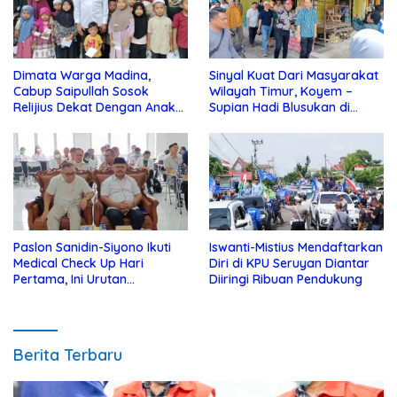
Dimata Warga Madina,
Sinyal Kuat Dari Masyarakat
Cabup Saipullah Sosok
Wilayah Timur, Koyem –
Relijius Dekat Dengan Anak
Supian Hadi Blusukan di
Yatim
Kotim
Paslon Sanidin-Siyono Ikuti
Iswanti-Mistius Mendaftarkan
Medical Check Up Hari
Diri di KPU Seruyan Diantar
Pertama, Ini Urutan
Diiringi Ribuan Pendukung
Pengecekannya
Berita Terbaru