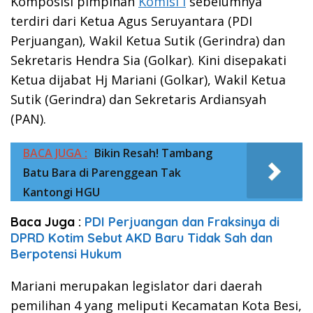
Komposisi pimpinan
Komisi I
sebelumnya
terdiri dari Ketua Agus Seruyantara (PDI
Perjuangan), Wakil Ketua Sutik (Gerindra) dan
Sekretaris Hendra Sia (Golkar). Kini disepakati
Ketua dijabat Hj Mariani (Golkar), Wakil Ketua
Sutik (Gerindra) dan Sekretaris Ardiansyah
(PAN).
BACA JUGA :
Bikin Resah! Tambang
Batu Bara di Parenggean Tak
Kantongi HGU
Baca Juga :
PDI Perjuangan dan Fraksinya di
DPRD Kotim Sebut AKD Baru Tidak Sah dan
Berpotensi Hukum
Mariani merupakan legislator dari daerah
pemilihan 4 yang meliputi Kecamatan Kota Besi,