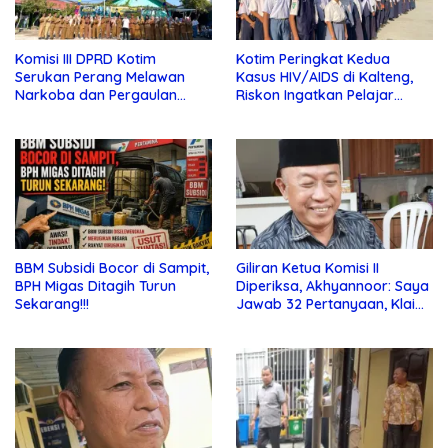
Komisi III DPRD Kotim
Kotim Peringkat Kedua
Serukan Perang Melawan
Kasus HIV/AIDS di Kalteng,
Narkoba dan Pergaulan
Riskon Ingatkan Pelajar
Bebas di Sekolah
Jauhi Pergaulan Bebas
BBM Subsidi Bocor di Sampit,
Giliran Ketua Komisi II
BPH Migas Ditagih Turun
Diperiksa, Akhyannoor: Saya
Sekarang!!!
Jawab 32 Pertanyaan, Klaim
Tak Tahu Soal KSO Agrinas