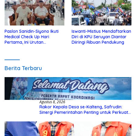
Paslon Sanidin-Siyono Ikuti
Iswanti-Mistius Mendaftarkan
Medical Check Up Hari
Diri di KPU Seruyan Diantar
Pertama, Ini Urutan
Diiringi Ribuan Pendukung
Pengecekannya
Berita Terbaru
Agustus 8, 2026
Rakor Kepala Desa se-Kalteng, Safrudin:
Sinergi Pemerintahan Penting untuk Perkuat
Pembangunan Desa