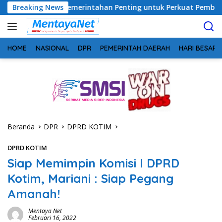
Langsung
ergi Pemerintahan Penting untuk Perkuat Pembangunan Desa
Breaking News
ke
konten
HOME
NASIONAL
DPR
PEMERINTAH DAERAH
HARI BESAR
Beranda
DPR
DPRD KOTIM
DPRD KOTIM
Siap Memimpin Komisi I DPRD
Kotim, Mariani : Siap Pegang
Amanah!
Mentaya Net
Februari 16, 2022