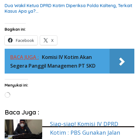
Dua Wakil Ketua DPRD Kotim Diperiksa Polda Kalteng, Terkait
Kasus Apa ya?…
Bagikan ini:
Facebook
X
BACA JUGA :
Komisi IV Kotim Akan
Segera Panggil Managemen PT SKD
Menyukai ini:
Memuat...
Baca Juga :
Siap-siap! Komisi IV DPRD
Kotim : PBS Gunakan Jalan