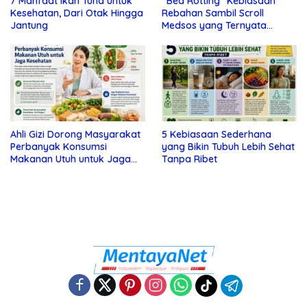
7 Manfaat Ikan Tuna untuk
“Bed Rotting” Kebiasaan
Kesehatan, Dari Otak Hingga
Rebahan Sambil Scroll
Jantung
Medsos yang Ternyata
Tanda Depresi
Ahli Gizi Dorong Masyarakat
5 Kebiasaan Sederhana
Perbanyak Konsumsi
yang Bikin Tubuh Lebih Sehat
Makanan Utuh untuk Jaga
Tanpa Ribet
Kesehatan