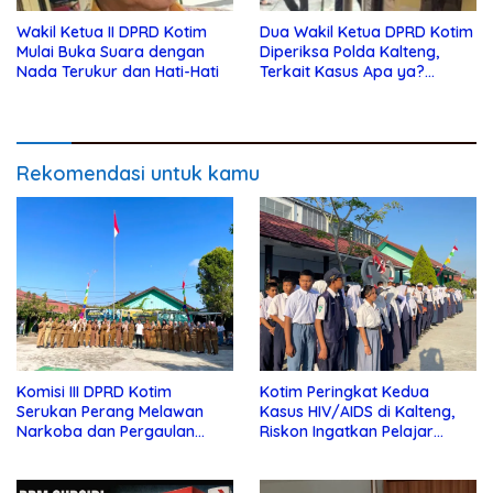
Wakil Ketua II DPRD Kotim
Dua Wakil Ketua DPRD Kotim
Mulai Buka Suara dengan
Diperiksa Polda Kalteng,
Nada Terukur dan Hati-Hati
Terkait Kasus Apa ya?…
Rekomendasi untuk kamu
Komisi III DPRD Kotim
Kotim Peringkat Kedua
Serukan Perang Melawan
Kasus HIV/AIDS di Kalteng,
Narkoba dan Pergaulan
Riskon Ingatkan Pelajar
Bebas di Sekolah
Jauhi Pergaulan Bebas